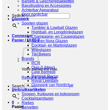
Barsets & Geschenkpakketten
Baruitrusting en Accessoires
Achterbar Apparatuur
Door nordicbar
Search
Glaswerk
×
Soorten glazen
Tumbler & Lowball Glazen
Highball- en Longdrinkglazen
Connexion
Champagne- en Coupeglazen
Panier /
€
0,00
0
Nick en Nora Glazen
Cocktail- en Martiniglazen
Wijnglazen
Tiki Bekers
Brands
RCR
Onis (Libbey)
Votre panier est vide.
Luigi Bormioli
Bormioli Rocco
Retour à la boutique
Royal Leerdam
Glaswerk van Nordicbar
Search
Verbruiksartikelen
×
Siropen, fruitpuree en kokosroom
Cocktailgarnituren
0
Rietjes
Panier
Servetten