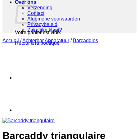
Over ons
Verzending
Contact
Algemene voorwaarden
Privacybeleid
Zakelijke klant?
Votre panier est vide.
Accueil
/
Achterbar Apparatuur
/
Barcaddies
Retour à la boutique
Barcaddy triangulaire