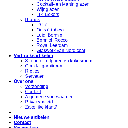
Cocktail- en Martiniglazen
Wijnglazen
Tiki Bekers
Brands
RCR
Onis (Libbey)
Luigi Bormioli
Bormioli Rocco
Royal Leerdam
Glaswerk van Nordicbar
Verbruiksartikelen
Siropen, fruitpuree en kokosroom
Cocktailgarnituren
Rietjes
Servetten
Over ons
Verzending
Contact
Algemene voorwaarden
Privacybeleid
Zakelijke klant?
Nieuwe artikelen
Contact
Verzending