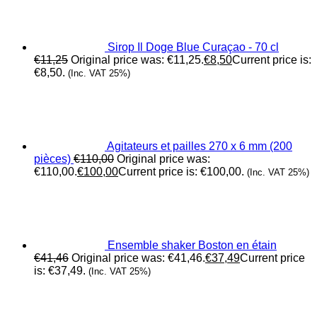
Sirop Il Doge Blue Curaçao - 70 cl
€
11,25
Original price was: €11,25.
€
8,50
Current price is:
€8,50.
(Inc. VAT 25%)
Agitateurs et pailles 270 x 6 mm (200
pièces)
€
110,00
Original price was:
€110,00.
€
100,00
Current price is: €100,00.
(Inc. VAT 25%)
Ensemble shaker Boston en étain
€
41,46
Original price was: €41,46.
€
37,49
Current price
is: €37,49.
(Inc. VAT 25%)