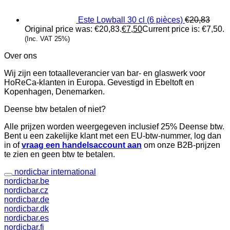
Este Lowball 30 cl (6 pièces)
€
20,83
Original price was: €20,83.
€
7,50
Current price is: €7,50.
(Inc. VAT 25%)
Over ons
Wij zijn een totaalleverancier van bar- en glaswerk voor
HoReCa-klanten in Europa. Gevestigd in Ebeltoft en
Kopenhagen, Denemarken.
Deense btw betalen of niet?
Alle prijzen worden weergegeven inclusief 25% Deense btw.
Bent u een zakelijke klant met een EU-btw-nummer, log dan
in of
vraag een handelsaccount aan
om onze B2B-prijzen
te zien en geen btw te betalen.
nordicbar international
nordicbar.be
nordicbar.cz
nordicbar.de
nordicbar.dk
nordicbar.es
nordicbar.fi