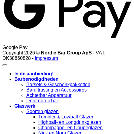
Google Pay
Copyright 2026 ©
Nordic Bar Group ApS
- VAT:
DK38860828 -
Impressum
In de aanbieding!
Barbenodigdheden
Barsets & Geschenkpakketten
Baruitrusting en Accessoires
Achterbar Apparatuur
Door nordicbar
Glaswerk
Soorten glazen
Tumbler & Lowball Glazen
Highball- en Longdrinkglazen
Champagne- en Coupeglazen
Nick en Nora Glazen