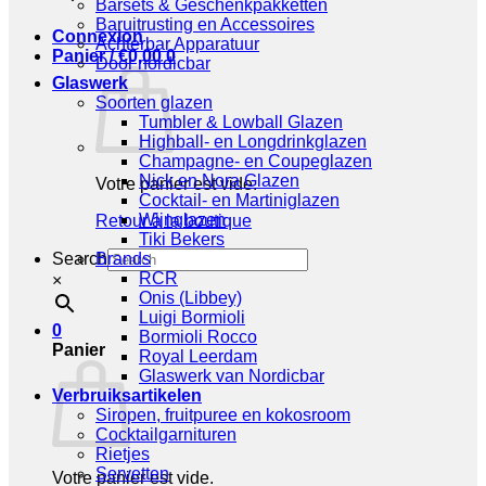
Barsets & Geschenkpakketten
Baruitrusting en Accessoires
Connexion
Achterbar Apparatuur
Panier /
€
0,00
0
Door nordicbar
Glaswerk
Soorten glazen
Tumbler & Lowball Glazen
Highball- en Longdrinkglazen
Champagne- en Coupeglazen
Nick en Nora Glazen
Votre panier est vide.
Cocktail- en Martiniglazen
Wijnglazen
Retour à la boutique
Tiki Bekers
Search
Brands
RCR
×
Onis (Libbey)
Luigi Bormioli
0
Bormioli Rocco
Panier
Royal Leerdam
Glaswerk van Nordicbar
Verbruiksartikelen
Siropen, fruitpuree en kokosroom
Cocktailgarnituren
Rietjes
Servetten
Votre panier est vide.