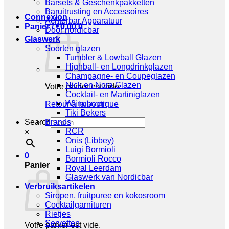
Barsets & Geschenkpakketten
Baruitrusting en Accessoires
Connexion
Achterbar Apparatuur
Panier /
€
0,00
0
Door nordicbar
Glaswerk
Soorten glazen
Tumbler & Lowball Glazen
Highball- en Longdrinkglazen
Champagne- en Coupeglazen
Nick en Nora Glazen
Votre panier est vide.
Cocktail- en Martiniglazen
Wijnglazen
Retour à la boutique
Tiki Bekers
Search
Brands
RCR
×
Onis (Libbey)
Luigi Bormioli
0
Bormioli Rocco
Panier
Royal Leerdam
Glaswerk van Nordicbar
Verbruiksartikelen
Siropen, fruitpuree en kokosroom
Cocktailgarnituren
Rietjes
Servetten
Votre panier est vide.