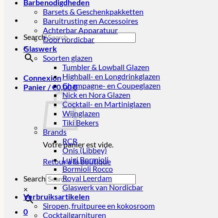
Barbenodigdheden
Barsets & Geschenkpakketten
Baruitrusting en Accessoires
Achterbar Apparatuur
Search
Door nordicbar
×
Glaswerk
Soorten glazen
Tumbler & Lowball Glazen
Highball- en Longdrinkglazen
Connexion
Champagne- en Coupeglazen
Panier /
€
0,00
0
Nick en Nora Glazen
Cocktail- en Martiniglazen
Wijnglazen
Tiki Bekers
Brands
RCR
Votre panier est vide.
Onis (Libbey)
Luigi Bormioli
Retour à la boutique
Bormioli Rocco
Royal Leerdam
Search
Glaswerk van Nordicbar
×
Verbruiksartikelen
Siropen, fruitpuree en kokosroom
0
Cocktailgarnituren