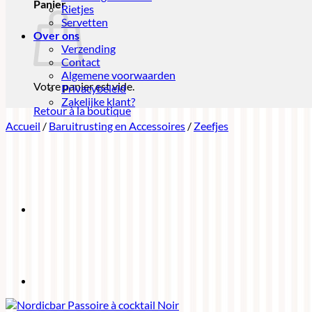
Panier
Rietjes
Servetten
Over ons
Verzending
Contact
Algemene voorwaarden
Votre panier est vide.
Privacybeleid
Zakelijke klant?
Retour à la boutique
Accueil
/
Baruitrusting en Accessoires
/
Zeefjes