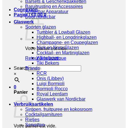
Barsets & Geschenkpakketten
Baruitrusting en Accessoires
Connexion
Achterbar Apparatuur
Panier /
€
0,00
0
Door nordicbar
Glaswerk
Soorten glazen
Tumbler & Lowball Glazen
Highball- en Longdrinkglazen
Champagne- en Coupeglazen
Nick en Nora Glazen
Votre panier est vide.
Cocktail- en Martiniglazen
Wijnglazen
Retour à la boutique
Tiki Bekers
Search
Brands
RCR
×
Onis (Libbey)
Luigi Bormioli
0
Bormioli Rocco
Panier
Royal Leerdam
Glaswerk van Nordicbar
Verbruiksartikelen
Siropen, fruitpuree en kokosroom
Cocktailgarnituren
Rietjes
Servetten
Votre panier est vide.