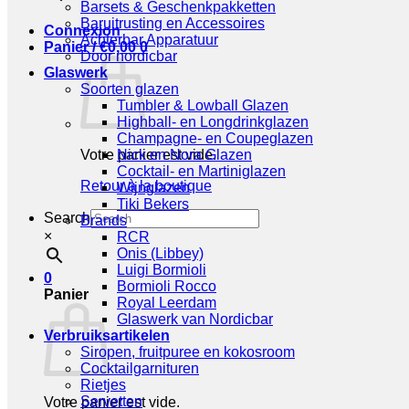
Barsets & Geschenkpakketten
Baruitrusting en Accessoires
Connexion
Achterbar Apparatuur
Panier /
€
0,00
0
Door nordicbar
Glaswerk
Soorten glazen
Tumbler & Lowball Glazen
Highball- en Longdrinkglazen
Champagne- en Coupeglazen
Votre panier est vide.
Nick en Nora Glazen
Cocktail- en Martiniglazen
Retour à la boutique
Wijnglazen
Tiki Bekers
Search
Brands
×
RCR
Onis (Libbey)
Luigi Bormioli
0
Bormioli Rocco
Panier
Royal Leerdam
Glaswerk van Nordicbar
Verbruiksartikelen
Siropen, fruitpuree en kokosroom
Cocktailgarnituren
Rietjes
Servetten
Votre panier est vide.