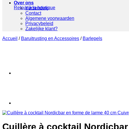
Over ons
Retour à la boutique
Verzending
Contact
Algemene voorwaarden
Privacybeleid
Zakelijke klant?
Accueil
/
Baruitrusting en Accessoires
/
Barlepels
Cuillère à cocktail Nordicba