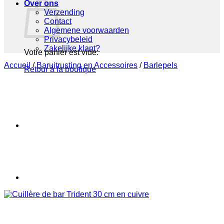
Over ons
Verzending
Contact
Algemene voorwaarden
Privacybeleid
Zakelijke klant?
Votre panier est vide.
Accueil
/
Baruitrusting en Accessoires
/
Barlepels
Retour à la boutique