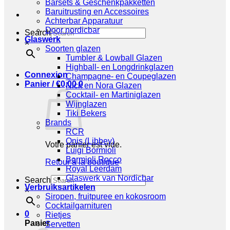
Barsets & Geschenkpakketten
Baruitrusting en Accessoires
Achterbar Apparatuur
Door nordicbar
Search
Glaswerk
×
Soorten glazen
Tumbler & Lowball Glazen
Highball- en Longdrinkglazen
Connexion
Champagne- en Coupeglazen
Panier /
€
0,00
0
Nick en Nora Glazen
Cocktail- en Martiniglazen
Wijnglazen
Tiki Bekers
Brands
RCR
Onis (Libbey)
Votre panier est vide.
Luigi Bormioli
Bormioli Rocco
Retour à la boutique
Royal Leerdam
Glaswerk van Nordicbar
Search
Verbruiksartikelen
×
Siropen, fruitpuree en kokosroom
Cocktailgarnituren
0
Rietjes
Panier
Servetten