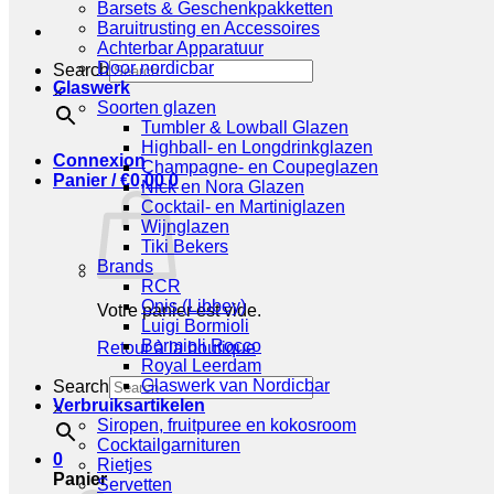
Barsets & Geschenkpakketten
Baruitrusting en Accessoires
Achterbar Apparatuur
Door nordicbar
Search
Glaswerk
×
Soorten glazen
Tumbler & Lowball Glazen
Highball- en Longdrinkglazen
Connexion
Champagne- en Coupeglazen
Panier /
€
0,00
0
Nick en Nora Glazen
Cocktail- en Martiniglazen
Wijnglazen
Tiki Bekers
Brands
RCR
Onis (Libbey)
Votre panier est vide.
Luigi Bormioli
Bormioli Rocco
Retour à la boutique
Royal Leerdam
Glaswerk van Nordicbar
Search
Verbruiksartikelen
×
Siropen, fruitpuree en kokosroom
Cocktailgarnituren
0
Rietjes
Panier
Servetten