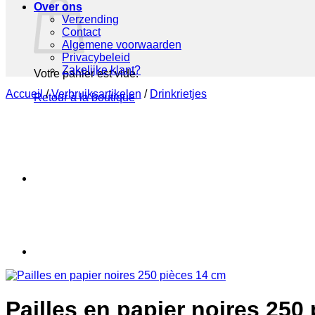
Over ons
Verzending
Contact
Algemene voorwaarden
Privacybeleid
Zakelijke klant?
Votre panier est vide.
Accueil
/
Verbruiksartikelen
/
Drinkrietjes
Retour à la boutique
Pailles en papier noires 250