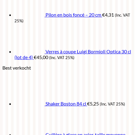
Pilon en bois foncé – 20 cm
€
4,31
(Inc. VAT
25%)
Verres à coupe Luigi Bormioli Optica 30 cl
(lot de 4)
€
45,00
(Inc. VAT 25%)
Best verkocht
Shaker Boston 84 cl
€
5,25
(Inc. VAT 25%)
Cuillère à glace en acier, taille moyenne