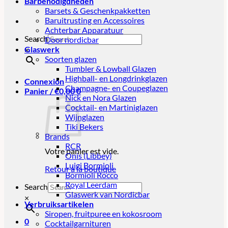
Barbenodigdheden
Barsets & Geschenkpakketten
Baruitrusting en Accessoires
Achterbar Apparatuur
Search
Door nordicbar
Glaswerk
×
Soorten glazen
Tumbler & Lowball Glazen
Highball- en Longdrinkglazen
Connexion
Champagne- en Coupeglazen
Panier /
€
0,00
0
Nick en Nora Glazen
Cocktail- en Martiniglazen
Wijnglazen
Tiki Bekers
Brands
RCR
Votre panier est vide.
Onis (Libbey)
Luigi Bormioli
Retour à la boutique
Bormioli Rocco
Royal Leerdam
Search
Glaswerk van Nordicbar
×
Verbruiksartikelen
Siropen, fruitpuree en kokosroom
0
Cocktailgarnituren