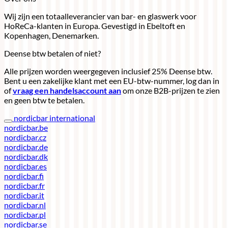
Wij zijn een totaalleverancier van bar- en glaswerk voor
HoReCa-klanten in Europa. Gevestigd in Ebeltoft en
Kopenhagen, Denemarken.
Deense btw betalen of niet?
Alle prijzen worden weergegeven inclusief 25% Deense btw.
Bent u een zakelijke klant met een EU-btw-nummer, log dan in
of
vraag een handelsaccount aan
om onze B2B-prijzen te zien
en geen btw te betalen.
nordicbar international
nordicbar.be
nordicbar.cz
nordicbar.de
nordicbar.dk
nordicbar.es
nordicbar.fi
nordicbar.fr
nordicbar.it
nordicbar.nl
nordicbar.pl
nordicbar.se