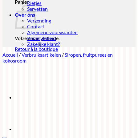
Panier
Rietjes
Servetten
Over ons
Verzending
Contact
Algemene voorwaarden
Votre panier est vide.
Privacybeleid
Zakelijke klant?
Retour à la boutique
Accueil
/
Verbruiksartikelen
/
Siropen, fruitpurees en
kokosroom