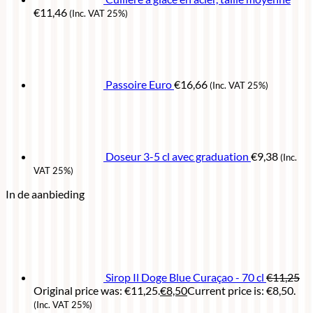
€
11,46
(Inc. VAT 25%)
Passoire Euro
€
16,66
(Inc. VAT 25%)
Doseur 3-5 cl avec graduation
€
9,38
(Inc.
VAT 25%)
In de aanbieding
Sirop Il Doge Blue Curaçao - 70 cl
€
11,25
Original price was: €11,25.
€
8,50
Current price is: €8,50.
(Inc. VAT 25%)