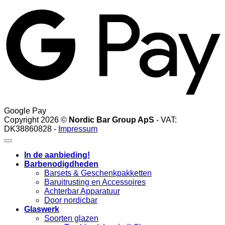
Google Pay
Copyright 2026 ©
Nordic Bar Group ApS
- VAT:
DK38860828 -
Impressum
In de aanbieding!
Barbenodigdheden
Barsets & Geschenkpakketten
Baruitrusting en Accessoires
Achterbar Apparatuur
Door nordicbar
Glaswerk
Soorten glazen