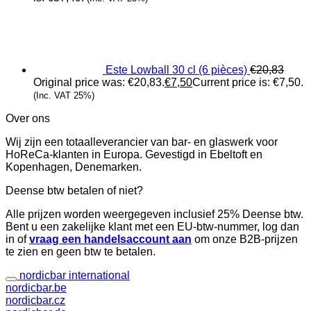
Este Lowball 30 cl (6 pièces)
€
20,83
Original price was: €20,83.
€
7,50
Current price is: €7,50.
(Inc. VAT 25%)
Over ons
Wij zijn een totaalleverancier van bar- en glaswerk voor
HoReCa-klanten in Europa. Gevestigd in Ebeltoft en
Kopenhagen, Denemarken.
Deense btw betalen of niet?
Alle prijzen worden weergegeven inclusief 25% Deense btw.
Bent u een zakelijke klant met een EU-btw-nummer, log dan
in of
vraag een handelsaccount aan
om onze B2B-prijzen
te zien en geen btw te betalen.
nordicbar international
nordicbar.be
nordicbar.cz