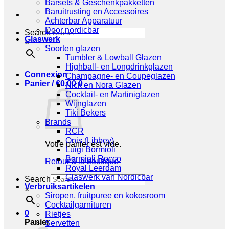
Barsets & Geschenkpakketten
Baruitrusting en Accessoires
Achterbar Apparatuur
Door nordicbar
Search
Glaswerk
×
Soorten glazen
Tumbler & Lowball Glazen
Highball- en Longdrinkglazen
Connexion
Champagne- en Coupeglazen
Panier /
€
0,00
0
Nick en Nora Glazen
Cocktail- en Martiniglazen
Wijnglazen
Tiki Bekers
Brands
RCR
Onis (Libbey)
Votre panier est vide.
Luigi Bormioli
Bormioli Rocco
Retour à la boutique
Royal Leerdam
Glaswerk van Nordicbar
Search
Verbruiksartikelen
×
Siropen, fruitpuree en kokosroom
Cocktailgarnituren
0
Rietjes
Panier
Servetten