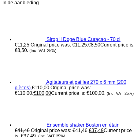
In de aanbieding
Sirop Il Doge Blue Curaçao - 70 cl
€
11,25
Original price was: €11,25.
€
8,50
Current price is:
€8,50.
(Inc. VAT 25%)
Agitateurs et pailles 270 x 6 mm (200
pièces)
€
110,00
Original price was:
€110,00.
€
100,00
Current price is: €100,00.
(Inc. VAT 25%)
Ensemble shaker Boston en étain
€
41,46
Original price was: €41,46.
€
37,49
Current price
is: €37,49.
(Inc. VAT 25%)