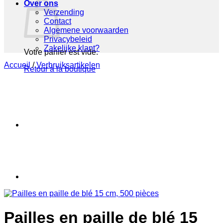
Over ons
Verzending
Contact
Algemene voorwaarden
Privacybeleid
Zakelijke klant?
Votre panier est vide.
Accueil
/
Verbruiksartikelen
Retour à la boutique
Pailles en paille de blé 15