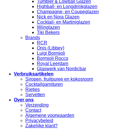
Tumbler & Lowball Glazen
Highball- en Longdrinkglazen
Champagne- en Coupeglazen
Nick en Nora Glazen
Cocktail- en Martiniglazen
Wijnglazen
Tiki Bekers
Brands
RCR
Onis (Libbey)
Luigi Bormioli
Bormioli Rocco
Royal Leerdam
Glaswerk van Nordicbar
Verbruiksartikelen
Siropen, fruitpuree en kokosroom
Cocktailgarnituren
Rietjes
Servetten
Over ons
Verzending
Contact
Algemene voorwaarden
Privacybeleid
Zakelijke klant?