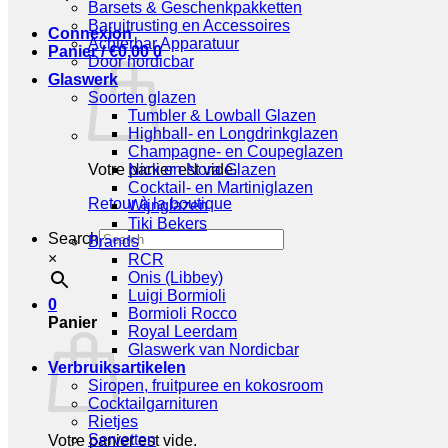
Barsets & Geschenkpakketten
Baruitrusting en Accessoires
Connexion
Achterbar Apparatuur
Panier /
€
0,00
0
Door nordicbar
Glaswerk
Soorten glazen
Tumbler & Lowball Glazen
Highball- en Longdrinkglazen
Champagne- en Coupeglazen
Votre panier est vide.
Nick en Nora Glazen
Cocktail- en Martiniglazen
Retour à la boutique
Wijnglazen
Tiki Bekers
Search
Brands
×
RCR
Onis (Libbey)
Luigi Bormioli
0
Bormioli Rocco
Panier
Royal Leerdam
Glaswerk van Nordicbar
Verbruiksartikelen
Siropen, fruitpuree en kokosroom
Cocktailgarnituren
Rietjes
Servetten
Votre panier est vide.