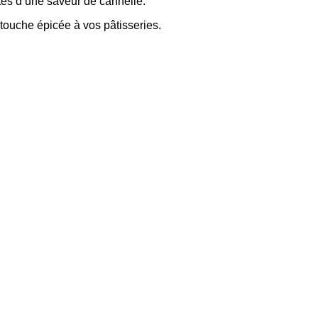
ttes d’une saveur de cannelle.
e touche épicée à vos pâtisseries.