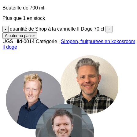
Bouteille de 700 ml.
Plus que 1 en stock
quantité de Sirop à la cannelle Il Doge 70 cl
Ajouter au panier
UGS :
Ild-0014
Catégorie :
Siropen, fruitpurees en kokosroom
Il doge