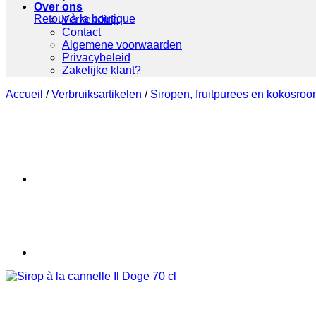
Over ons
Retour à la boutique
Verzending
Contact
Algemene voorwaarden
Privacybeleid
Zakelijke klant?
Accueil
/
Verbruiksartikelen
/
Siropen, fruitpurees en kokosro