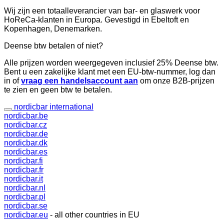
Wij zijn een totaalleverancier van bar- en glaswerk voor
HoReCa-klanten in Europa. Gevestigd in Ebeltoft en
Kopenhagen, Denemarken.
Deense btw betalen of niet?
Alle prijzen worden weergegeven inclusief 25% Deense btw.
Bent u een zakelijke klant met een EU-btw-nummer, log dan
in of
vraag een handelsaccount aan
om onze B2B-prijzen
te zien en geen btw te betalen.
nordicbar international
nordicbar.be
nordicbar.cz
nordicbar.de
nordicbar.dk
nordicbar.es
nordicbar.fi
nordicbar.fr
nordicbar.it
nordicbar.nl
nordicbar.pl
nordicbar.se
nordicbar.eu
- all other countries in EU