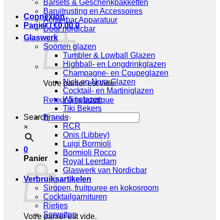
Barsets & Geschenkpakketten
Baruitrusting en Accessoires
Connexion
Achterbar Apparatuur
Panier /
€
0,00
0
Door nordicbar
Glaswerk
Soorten glazen
Tumbler & Lowball Glazen
Highball- en Longdrinkglazen
Champagne- en Coupeglazen
Nick en Nora Glazen
Votre panier est vide.
Cocktail- en Martiniglazen
Wijnglazen
Retour à la boutique
Tiki Bekers
Search
Brands
RCR
×
Onis (Libbey)
Luigi Bormioli
0
Bormioli Rocco
Panier
Royal Leerdam
Glaswerk van Nordicbar
Verbruiksartikelen
Siropen, fruitpuree en kokosroom
Cocktailgarnituren
Rietjes
Servetten
Votre panier est vide.