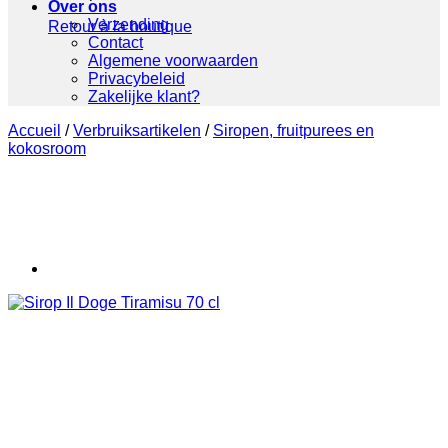
Over ons
Verzending
Retour à la boutique
Contact
Algemene voorwaarden
Privacybeleid
Zakelijke klant?
Accueil
/
Verbruiksartikelen
/
Siropen, fruitpurees en
kokosroom