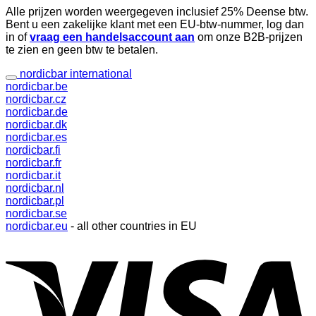
Alle prijzen worden weergegeven inclusief 25% Deense btw.
Bent u een zakelijke klant met een EU-btw-nummer, log dan
in of
vraag een handelsaccount aan
om onze B2B-prijzen
te zien en geen btw te betalen.
nordicbar international
nordicbar.be
nordicbar.cz
nordicbar.de
nordicbar.dk
nordicbar.es
nordicbar.fi
nordicbar.fr
nordicbar.it
nordicbar.nl
nordicbar.pl
nordicbar.se
nordicbar.eu
- all other countries in EU