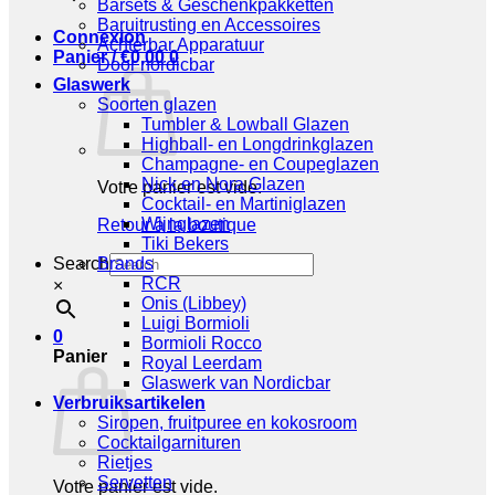
Barsets & Geschenkpakketten
Baruitrusting en Accessoires
Connexion
Achterbar Apparatuur
Panier /
€
0,00
0
Door nordicbar
Glaswerk
Soorten glazen
Tumbler & Lowball Glazen
Highball- en Longdrinkglazen
Champagne- en Coupeglazen
Nick en Nora Glazen
Votre panier est vide.
Cocktail- en Martiniglazen
Wijnglazen
Retour à la boutique
Tiki Bekers
Search
Brands
RCR
×
Onis (Libbey)
Luigi Bormioli
0
Bormioli Rocco
Panier
Royal Leerdam
Glaswerk van Nordicbar
Verbruiksartikelen
Siropen, fruitpuree en kokosroom
Cocktailgarnituren
Rietjes
Servetten
Votre panier est vide.