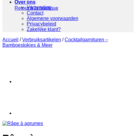
Over ons
Verzending
Retour à la boutique
Contact
Algemene voorwaarden
Privacybeleid
Zakelijke klant?
Accueil
/
Verbruiksartikelen
/
Cocktailgarnituren –
Bamboestokjes & Meer