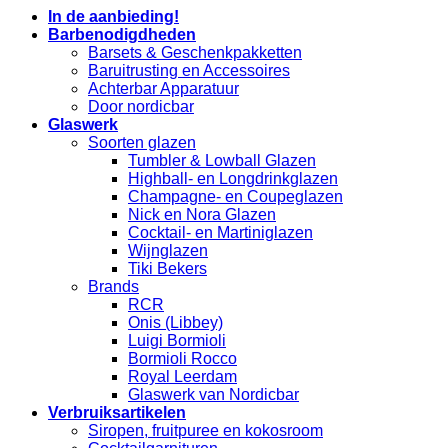
In de aanbieding!
Barbenodigdheden
Barsets & Geschenkpakketten
Baruitrusting en Accessoires
Achterbar Apparatuur
Door nordicbar
Glaswerk
Soorten glazen
Tumbler & Lowball Glazen
Highball- en Longdrinkglazen
Champagne- en Coupeglazen
Nick en Nora Glazen
Cocktail- en Martiniglazen
Wijnglazen
Tiki Bekers
Brands
RCR
Onis (Libbey)
Luigi Bormioli
Bormioli Rocco
Royal Leerdam
Glaswerk van Nordicbar
Verbruiksartikelen
Siropen, fruitpuree en kokosroom