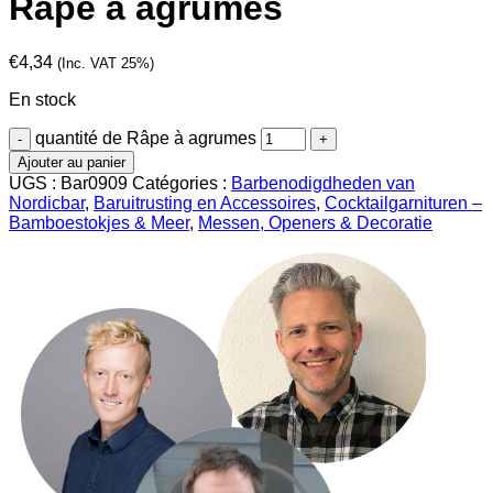
Râpe à agrumes
€
4,34
(Inc. VAT 25%)
En stock
quantité de Râpe à agrumes
Ajouter au panier
UGS :
Bar0909
Catégories :
Barbenodigdheden van
Nordicbar
,
Baruitrusting en Accessoires
,
Cocktailgarnituren –
Bamboestokjes & Meer
,
Messen, Openers & Decoratie