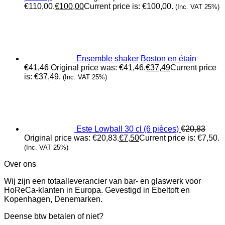
€110,00.
€
100,00
Current price is: €100,00.
(Inc. VAT 25%)
Ensemble shaker Boston en étain
€
41,46
Original price was: €41,46.
€
37,49
Current price
is: €37,49.
(Inc. VAT 25%)
Este Lowball 30 cl (6 pièces)
€
20,83
Original price was: €20,83.
€
7,50
Current price is: €7,50.
(Inc. VAT 25%)
Over ons
Wij zijn een totaalleverancier van bar- en glaswerk voor
HoReCa-klanten in Europa. Gevestigd in Ebeltoft en
Kopenhagen, Denemarken.
Deense btw betalen of niet?