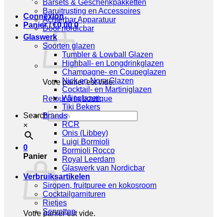
Barsets & Geschenkpakketten
Baruitrusting en Accessoires
Connexion
Achterbar Apparatuur
Panier /
€
0,00
0
Door nordicbar
Glaswerk
Soorten glazen
Tumbler & Lowball Glazen
Highball- en Longdrinkglazen
Champagne- en Coupeglazen
Nick en Nora Glazen
Votre panier est vide.
Cocktail- en Martiniglazen
Wijnglazen
Retour à la boutique
Tiki Bekers
Search
Brands
RCR
×
Onis (Libbey)
Luigi Bormioli
0
Bormioli Rocco
Panier
Royal Leerdam
Glaswerk van Nordicbar
Verbruiksartikelen
Siropen, fruitpuree en kokosroom
Cocktailgarnituren
Rietjes
Servetten
Votre panier est vide.