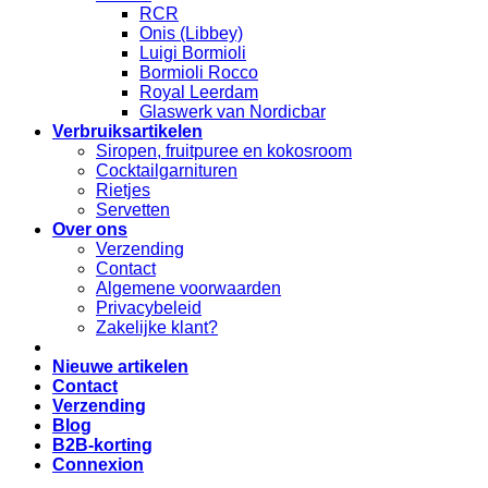
RCR
Onis (Libbey)
Luigi Bormioli
Bormioli Rocco
Royal Leerdam
Glaswerk van Nordicbar
Verbruiksartikelen
Siropen, fruitpuree en kokosroom
Cocktailgarnituren
Rietjes
Servetten
Over ons
Verzending
Contact
Algemene voorwaarden
Privacybeleid
Zakelijke klant?
Nieuwe artikelen
Contact
Verzending
Blog
B2B-korting
Connexion