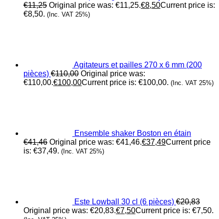
€
11,25
Original price was: €11,25.
€
8,50
Current price is:
€8,50.
(Inc. VAT 25%)
Agitateurs et pailles 270 x 6 mm (200
pièces)
€
110,00
Original price was:
€110,00.
€
100,00
Current price is: €100,00.
(Inc. VAT 25%)
Ensemble shaker Boston en étain
€
41,46
Original price was: €41,46.
€
37,49
Current price
is: €37,49.
(Inc. VAT 25%)
Este Lowball 30 cl (6 pièces)
€
20,83
Original price was: €20,83.
€
7,50
Current price is: €7,50.