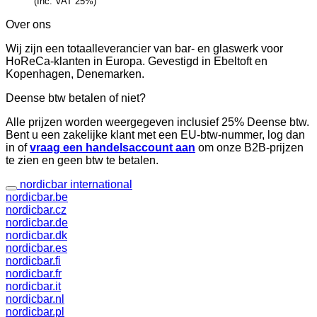
(Inc. VAT 25%)
Over ons
Wij zijn een totaalleverancier van bar- en glaswerk voor
HoReCa-klanten in Europa. Gevestigd in Ebeltoft en
Kopenhagen, Denemarken.
Deense btw betalen of niet?
Alle prijzen worden weergegeven inclusief 25% Deense btw.
Bent u een zakelijke klant met een EU-btw-nummer, log dan
in of
vraag een handelsaccount aan
om onze B2B-prijzen
te zien en geen btw te betalen.
nordicbar international
nordicbar.be
nordicbar.cz
nordicbar.de
nordicbar.dk
nordicbar.es
nordicbar.fi
nordicbar.fr
nordicbar.it
nordicbar.nl
nordicbar.pl