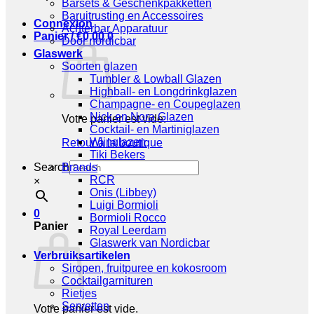
Barsets & Geschenkpakketten
Baruitrusting en Accessoires
Connexion
Achterbar Apparatuur
Panier /
€
0,00
0
Door nordicbar
Glaswerk
Soorten glazen
Tumbler & Lowball Glazen
Highball- en Longdrinkglazen
Champagne- en Coupeglazen
Nick en Nora Glazen
Votre panier est vide.
Cocktail- en Martiniglazen
Wijnglazen
Retour à la boutique
Tiki Bekers
Search
Brands
RCR
×
Onis (Libbey)
Luigi Bormioli
0
Bormioli Rocco
Panier
Royal Leerdam
Glaswerk van Nordicbar
Verbruiksartikelen
Siropen, fruitpuree en kokosroom
Cocktailgarnituren
Rietjes
Servetten
Votre panier est vide.