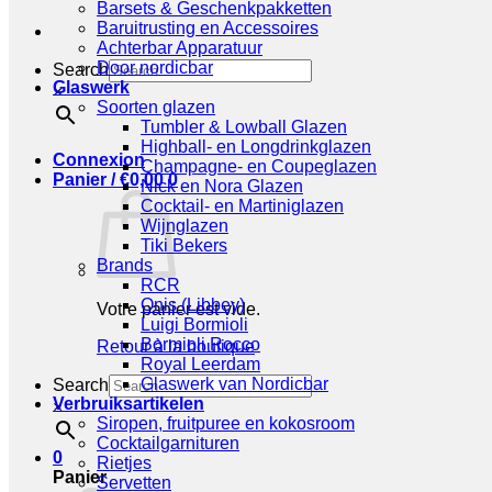
Barsets & Geschenkpakketten
Baruitrusting en Accessoires
Achterbar Apparatuur
Door nordicbar
Search
Glaswerk
×
Soorten glazen
Tumbler & Lowball Glazen
Highball- en Longdrinkglazen
Connexion
Champagne- en Coupeglazen
Panier /
€
0,00
0
Nick en Nora Glazen
Cocktail- en Martiniglazen
Wijnglazen
Tiki Bekers
Brands
RCR
Onis (Libbey)
Votre panier est vide.
Luigi Bormioli
Bormioli Rocco
Retour à la boutique
Royal Leerdam
Glaswerk van Nordicbar
Search
Verbruiksartikelen
×
Siropen, fruitpuree en kokosroom
Cocktailgarnituren
0
Rietjes
Panier
Servetten