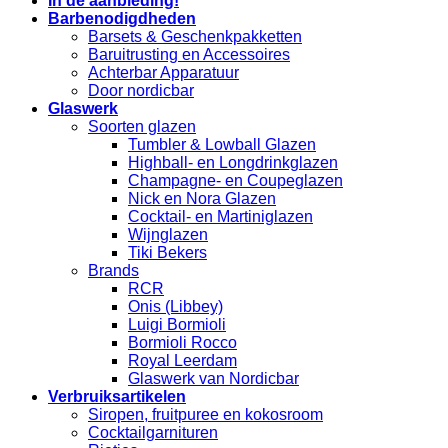
In de aanbieding!
Barbenodigdheden
Barsets & Geschenkpakketten
Baruitrusting en Accessoires
Achterbar Apparatuur
Door nordicbar
Glaswerk
Soorten glazen
Tumbler & Lowball Glazen
Highball- en Longdrinkglazen
Champagne- en Coupeglazen
Nick en Nora Glazen
Cocktail- en Martiniglazen
Wijnglazen
Tiki Bekers
Brands
RCR
Onis (Libbey)
Luigi Bormioli
Bormioli Rocco
Royal Leerdam
Glaswerk van Nordicbar
Verbruiksartikelen
Siropen, fruitpuree en kokosroom
Cocktailgarnituren