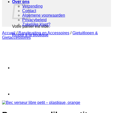
Over ons
Verzending
Contact
Algemene voorwaarden
Privacybeleid
Zakelijke klant?
Votre panier est vide.
Accueil
/
Baruitrusting en Accessoires
/
Gietuitlopen &
Retour à la boutique
Gietaccessoires