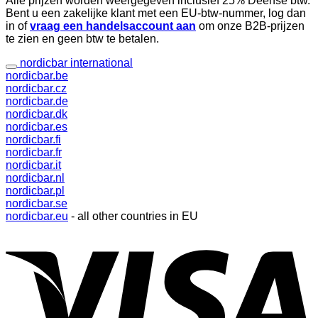
Alle prijzen worden weergegeven inclusief 25% Deense btw.
Bent u een zakelijke klant met een EU-btw-nummer, log dan
in of
vraag een handelsaccount aan
om onze B2B-prijzen
te zien en geen btw te betalen.
nordicbar international
nordicbar.be
nordicbar.cz
nordicbar.de
nordicbar.dk
nordicbar.es
nordicbar.fi
nordicbar.fr
nordicbar.it
nordicbar.nl
nordicbar.pl
nordicbar.se
nordicbar.eu
- all other countries in EU