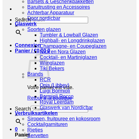
Barsets & Geschenkpakketten
Baruitrusting en Accessoires
Achterbar Apparatuur
Door nordicbar
Search
Glaswerk
×
Soorten glazen
Tumbler & Lowball Glazen
Highball- en Longdrinkglazen
Connexion
Champagne- en Coupeglazen
Panier /
€
0,00
0
Nick en Nora Glazen
Cocktail- en Martiniglazen
Wijnglazen
Tiki Bekers
Brands
RCR
Onis (Libbey)
Votre panier est vide.
Luigi Bormioli
Bormioli Rocco
Retour à la boutique
Royal Leerdam
Glaswerk van Nordicbar
Search
Verbruiksartikelen
×
Siropen, fruitpuree en kokosroom
Cocktailgarnituren
0
Rietjes
Panier
Servetten