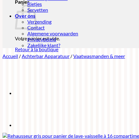
Panier
Rietjes
Servetten
Over ons
Verzending
Contact
Algemene voorwaarden
Votre panier est vide.
Privacybeleid
Zakelijke klant?
Retour à la boutique
Accueil
/
Achterbar Apparatuur
/
Vaatwasmanden & meer