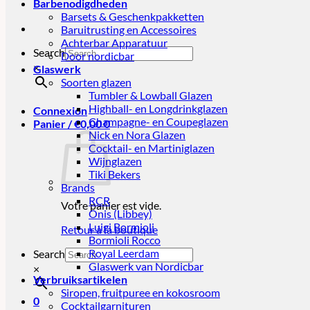
Barbenodigdheden
Barsets & Geschenkpakketten
Baruitrusting en Accessoires
Achterbar Apparatuur
Search
Door nordicbar
×
Glaswerk
Soorten glazen
Tumbler & Lowball Glazen
Highball- en Longdrinkglazen
Connexion
Champagne- en Coupeglazen
Panier /
€
0,00
0
Nick en Nora Glazen
Cocktail- en Martiniglazen
Wijnglazen
Tiki Bekers
Brands
RCR
Votre panier est vide.
Onis (Libbey)
Luigi Bormioli
Retour à la boutique
Bormioli Rocco
Royal Leerdam
Search
Glaswerk van Nordicbar
×
Verbruiksartikelen
Siropen, fruitpuree en kokosroom
0
Cocktailgarnituren