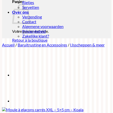
Panier
Rietjes
Servetten
Over ons
Verzending
Contact
Algemene voorwaarden
Votre panier est vide.
Privacybeleid
Zakelijke klant?
Retour à la boutique
Accueil
/
Baruitrusting en Accessoires
/
IJsscheppen & meer