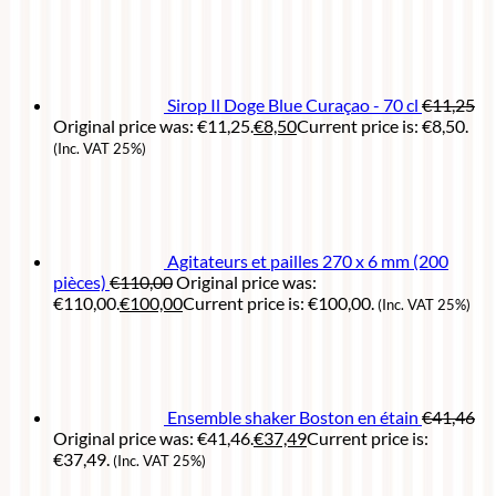
Sirop Il Doge Blue Curaçao - 70 cl
€
11,25
Original price was: €11,25.
€
8,50
Current price is: €8,50.
(Inc. VAT 25%)
Agitateurs et pailles 270 x 6 mm (200
pièces)
€
110,00
Original price was:
€110,00.
€
100,00
Current price is: €100,00.
(Inc. VAT 25%)
Ensemble shaker Boston en étain
€
41,46
Original price was: €41,46.
€
37,49
Current price is:
€37,49.
(Inc. VAT 25%)