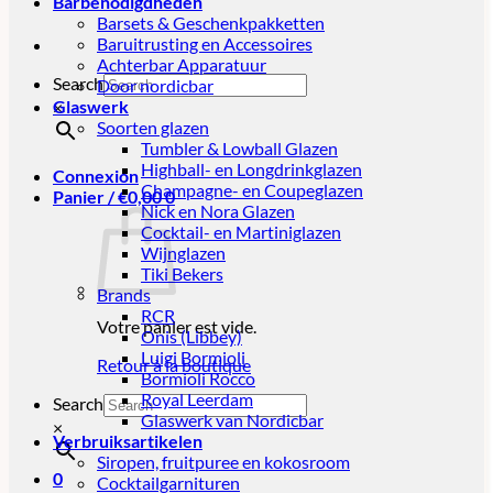
Barbenodigdheden
Barsets & Geschenkpakketten
Baruitrusting en Accessoires
Achterbar Apparatuur
Search
Door nordicbar
Glaswerk
×
Soorten glazen
Tumbler & Lowball Glazen
Highball- en Longdrinkglazen
Connexion
Champagne- en Coupeglazen
Panier /
€
0,00
0
Nick en Nora Glazen
Cocktail- en Martiniglazen
Wijnglazen
Tiki Bekers
Brands
RCR
Votre panier est vide.
Onis (Libbey)
Luigi Bormioli
Retour à la boutique
Bormioli Rocco
Royal Leerdam
Search
Glaswerk van Nordicbar
×
Verbruiksartikelen
Siropen, fruitpuree en kokosroom
0
Cocktailgarnituren