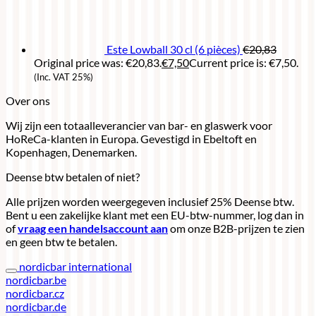
Este Lowball 30 cl (6 pièces)
€
20,83
Original price was: €20,83.
€
7,50
Current price is: €7,50.
(Inc. VAT 25%)
Over ons
Wij zijn een totaalleverancier van bar- en glaswerk voor
HoReCa-klanten in Europa. Gevestigd in Ebeltoft en
Kopenhagen, Denemarken.
Deense btw betalen of niet?
Alle prijzen worden weergegeven inclusief 25% Deense btw.
Bent u een zakelijke klant met een EU-btw-nummer, log dan in
of
vraag een handelsaccount aan
om onze B2B-prijzen te zien
en geen btw te betalen.
nordicbar international
nordicbar.be
nordicbar.cz
nordicbar.de