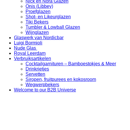
Nick en Nora Glazen
Onis (Libbey)
Proefglazen
Shot- en Likeurglazen
Tiki Bekers
Tumbler & Lowball Glazen
Wijnglazen
Glaswerk van Nordicbar
Luigi Bormioli
Nude Glas
Royal Leerdam
Verbruiksartikelen
Cocktailgarnituren – Bamboestokjes & Meer
Drinkrietjes
Servetten
Siropen, fruitpurees en kokosroom
Wegwerpbekers
Welcome to our B2B Universe