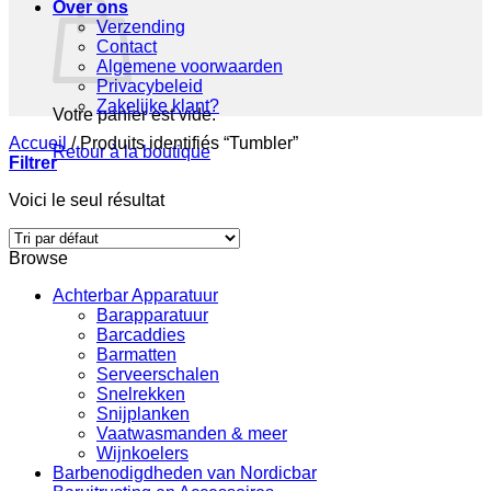
Over ons
Verzending
Contact
Algemene voorwaarden
Privacybeleid
Zakelijke klant?
Votre panier est vide.
Accueil
/
Produits identifiés “Tumbler”
Retour à la boutique
Filtrer
Voici le seul résultat
Browse
Achterbar Apparatuur
Barapparatuur
Barcaddies
Barmatten
Serveerschalen
Snelrekken
Snijplanken
Vaatwasmanden & meer
Wijnkoelers
Barbenodigdheden van Nordicbar