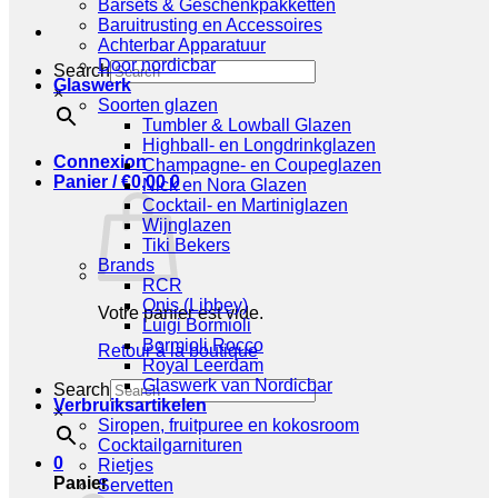
Barsets & Geschenkpakketten
Baruitrusting en Accessoires
Achterbar Apparatuur
Door nordicbar
Search
Glaswerk
×
Soorten glazen
Tumbler & Lowball Glazen
Highball- en Longdrinkglazen
Connexion
Champagne- en Coupeglazen
Panier /
€
0,00
0
Nick en Nora Glazen
Cocktail- en Martiniglazen
Wijnglazen
Tiki Bekers
Brands
RCR
Onis (Libbey)
Votre panier est vide.
Luigi Bormioli
Bormioli Rocco
Retour à la boutique
Royal Leerdam
Glaswerk van Nordicbar
Search
Verbruiksartikelen
×
Siropen, fruitpuree en kokosroom
Cocktailgarnituren
0
Rietjes
Panier
Servetten