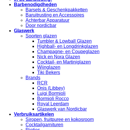
Barbenodigdheden
Barsets & Geschenkpakketten
Baruitrusting en Accessoires
Achterbar Apparatuur
Door nordicbar
Glaswerk
Soorten glazen
Tumbler & Lowball Glazen
Highball- en Longdrinkglazen
Champagne- en Coupeglazen
Nick en Nora Glazen
Cocktail- en Martiniglazen
Wijnglazen
Tiki Bekers
Brands
RCR
Onis (Libbey)
Luigi Bormioli
Bormioli Rocco
Royal Leerdam
Glaswerk van Nordicbar
Verbruiksartikelen
Siropen, fruitpuree en kokosroom
Cocktailgarnituren
Rietjes