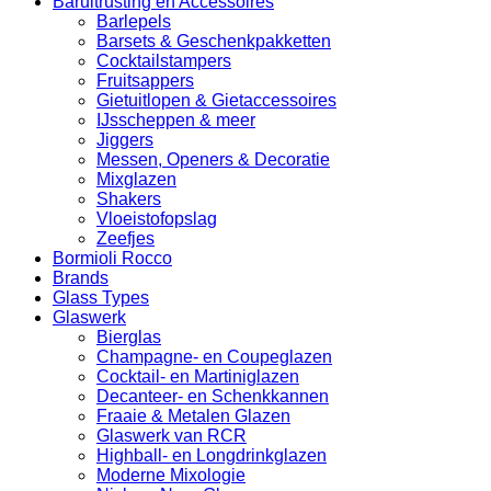
Baruitrusting en Accessoires
Barlepels
Barsets & Geschenkpakketten
Cocktailstampers
Fruitsappers
Gietuitlopen & Gietaccessoires
IJsscheppen & meer
Jiggers
Messen, Openers & Decoratie
Mixglazen
Shakers
Vloeistofopslag
Zeefjes
Bormioli Rocco
Brands
Glass Types
Glaswerk
Bierglas
Champagne- en Coupeglazen
Cocktail- en Martiniglazen
Decanteer- en Schenkkannen
Fraaie & Metalen Glazen
Glaswerk van RCR
Highball- en Longdrinkglazen
Moderne Mixologie