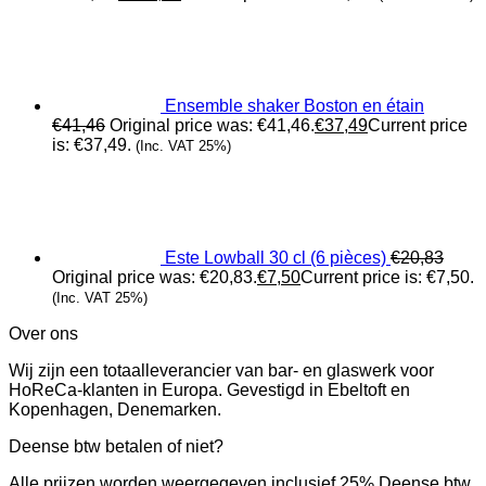
Ensemble shaker Boston en étain
€
41,46
Original price was: €41,46.
€
37,49
Current price
is: €37,49.
(Inc. VAT 25%)
Este Lowball 30 cl (6 pièces)
€
20,83
Original price was: €20,83.
€
7,50
Current price is: €7,50.
(Inc. VAT 25%)
Over ons
Wij zijn een totaalleverancier van bar- en glaswerk voor
HoReCa-klanten in Europa. Gevestigd in Ebeltoft en
Kopenhagen, Denemarken.
Deense btw betalen of niet?
Alle prijzen worden weergegeven inclusief 25% Deense btw.