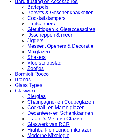
Baruitrusting en Accessoires
Barlepels
Barsets & Geschenkpakketten
Cocktailstampers
Fruitsappers
Gietuitlopen & Gietaccessoires
IJsscheppen & meer
Jiggers
Messen, Openers & Decoratie
Mixglazen
Shakers
Vloeistofopslag
Zeefjes
Bormioli Rocco
Brands
Glass Types
Glaswerk
Bierglas
Champagne- en Coupeglazen
Cocktail- en Martiniglazen
Decanteer- en Schenkkannen
Fraaie & Metalen Glazen
Glaswerk van RCR
Highball- en Longdrinkglazen
Moderne Mixologie