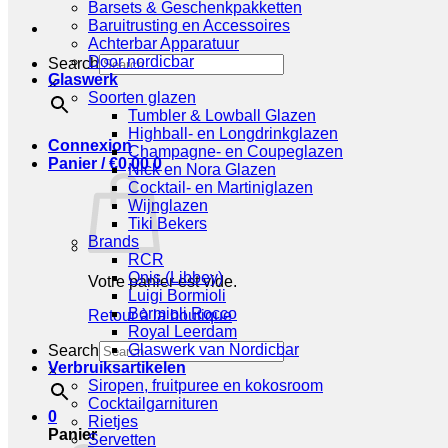
Barsets & Geschenkpakketten
Baruitrusting en Accessoires
Achterbar Apparatuur
Door nordicbar
Search
Glaswerk
×
Soorten glazen
Tumbler & Lowball Glazen
Highball- en Longdrinkglazen
Connexion
Champagne- en Coupeglazen
Panier /
€
0,00
0
Nick en Nora Glazen
Cocktail- en Martiniglazen
Wijnglazen
Tiki Bekers
Brands
RCR
Onis (Libbey)
Votre panier est vide.
Luigi Bormioli
Bormioli Rocco
Retour à la boutique
Royal Leerdam
Glaswerk van Nordicbar
Search
Verbruiksartikelen
×
Siropen, fruitpuree en kokosroom
Cocktailgarnituren
0
Rietjes
Panier
Servetten