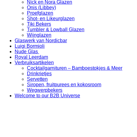
Nick en Nora Glazen
Onis (Libbey)
Proefglazen
Shot- en Likeurglazen
Tiki Bekers
Tumbler & Lowball Glazen
Wijnglazen
Glaswerk van Nordicbar
Luigi Bormioli
Nude Glas
Royal Leerdam
Verbruiksartikelen
Cocktailgarnituren – Bamboestokjes & Meer
Drinkrietjes
Servetten
Siropen, fruitpurees en kokosroom
Wegwerpbekers
Welcome to our B2B Universe