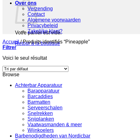
Over ons
Verzending
Contact
Algemene voorwaarden
Privacybeleid
Zakelijke klant?
Votre panier est vide.
Accueil
/
Produits identifiés “Pineapple”
Retour à la boutique
Filtrer
Voici le seul résultat
Browse
Achterbar Apparatuur
Barapparatuur
Barcaddies
Barmatten
Serveerschalen
Snelrekken
Snijplanken
Vaatwasmanden & meer
Wijnkoelers
Barbenodigdheden van Nordicbar