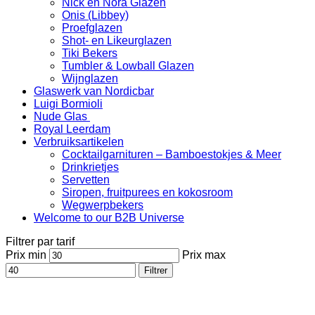
Nick en Nora Glazen
Onis (Libbey)
Proefglazen
Shot- en Likeurglazen
Tiki Bekers
Tumbler & Lowball Glazen
Wijnglazen
Glaswerk van Nordicbar
Luigi Bormioli
Nude Glas
Royal Leerdam
Verbruiksartikelen
Cocktailgarnituren – Bamboestokjes & Meer
Drinkrietjes
Servetten
Siropen, fruitpurees en kokosroom
Wegwerpbekers
Welcome to our B2B Universe
Filtrer par tarif
Prix min
Prix max
Filtrer