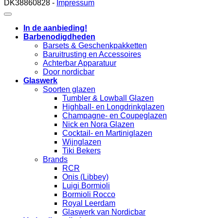
DK38860828 -
Impressum
In de aanbieding!
Barbenodigdheden
Barsets & Geschenkpakketten
Baruitrusting en Accessoires
Achterbar Apparatuur
Door nordicbar
Glaswerk
Soorten glazen
Tumbler & Lowball Glazen
Highball- en Longdrinkglazen
Champagne- en Coupeglazen
Nick en Nora Glazen
Cocktail- en Martiniglazen
Wijnglazen
Tiki Bekers
Brands
RCR
Onis (Libbey)
Luigi Bormioli
Bormioli Rocco
Royal Leerdam
Glaswerk van Nordicbar