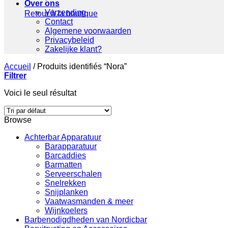
Over ons
Verzending
Retour à la boutique
Contact
Algemene voorwaarden
Privacybeleid
Zakelijke klant?
Accueil
/
Produits identifiés “Nora”
Filtrer
Voici le seul résultat
Browse
Achterbar Apparatuur
Barapparatuur
Barcaddies
Barmatten
Serveerschalen
Snelrekken
Snijplanken
Vaatwasmanden & meer
Wijnkoelers
Barbenodigdheden van Nordicbar