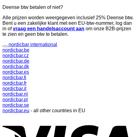
Deense btw betalen of niet?
Alle prijzen worden weergegeven inclusief 25% Deense btw.
Bent u een zakelijke klant met een EU-btw-nummer, log dan
in of
vraag een handelsaccount aan
om onze B2B-prijzen
te zien en geen btw te betalen.
nordicbar international
nordicbar.be
nordicbar.cz
nordicbar.de
nordicbar.dk
nordicbar.es
nordicbar.fi
nordicbar.fr
nordicbar.it
nordicbar.nl
nordicbar.pl
nordicbar.se
nordicbar.eu
- all other countries in EU