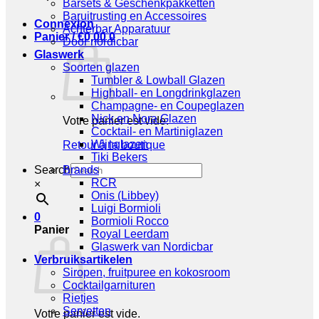
Barsets & Geschenkpakketten
Baruitrusting en Accessoires
Connexion
Achterbar Apparatuur
Panier /
€
0,00
0
Door nordicbar
Glaswerk
Soorten glazen
Tumbler & Lowball Glazen
Highball- en Longdrinkglazen
Champagne- en Coupeglazen
Nick en Nora Glazen
Votre panier est vide.
Cocktail- en Martiniglazen
Wijnglazen
Retour à la boutique
Tiki Bekers
Search
Brands
RCR
×
Onis (Libbey)
Luigi Bormioli
0
Bormioli Rocco
Panier
Royal Leerdam
Glaswerk van Nordicbar
Verbruiksartikelen
Siropen, fruitpuree en kokosroom
Cocktailgarnituren
Rietjes
Servetten
Votre panier est vide.