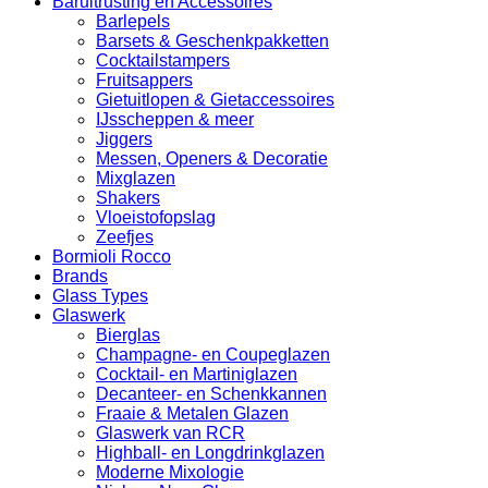
Baruitrusting en Accessoires
Barlepels
Barsets & Geschenkpakketten
Cocktailstampers
Fruitsappers
Gietuitlopen & Gietaccessoires
IJsscheppen & meer
Jiggers
Messen, Openers & Decoratie
Mixglazen
Shakers
Vloeistofopslag
Zeefjes
Bormioli Rocco
Brands
Glass Types
Glaswerk
Bierglas
Champagne- en Coupeglazen
Cocktail- en Martiniglazen
Decanteer- en Schenkkannen
Fraaie & Metalen Glazen
Glaswerk van RCR
Highball- en Longdrinkglazen
Moderne Mixologie