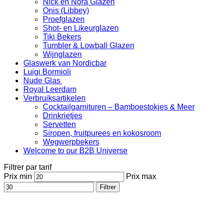
Nick en Nora Glazen
Onis (Libbey)
Proefglazen
Shot- en Likeurglazen
Tiki Bekers
Tumbler & Lowball Glazen
Wijnglazen
Glaswerk van Nordicbar
Luigi Bormioli
Nude Glas
Royal Leerdam
Verbruiksartikelen
Cocktailgarnituren – Bamboestokjes & Meer
Drinkrietjes
Servetten
Siropen, fruitpurees en kokosroom
Wegwerpbekers
Welcome to our B2B Universe
Filtrer par tarif
Prix min
Prix max
Filtrer