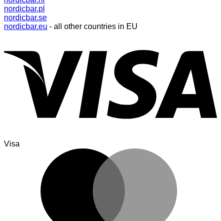
nordicbar.pl
nordicbar.se
nordicbar.eu
- all other countries in EU
Visa