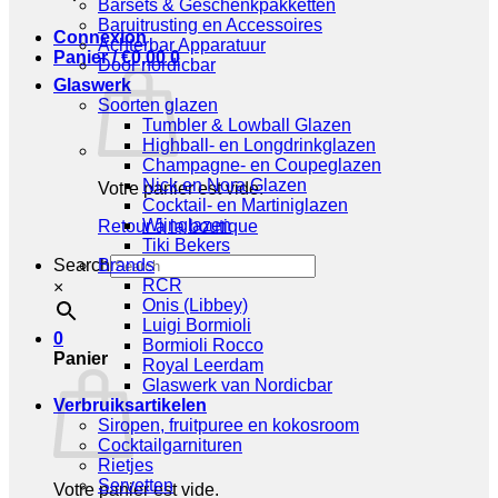
Barsets & Geschenkpakketten
Baruitrusting en Accessoires
Connexion
Achterbar Apparatuur
Panier /
€
0,00
0
Door nordicbar
Glaswerk
Soorten glazen
Tumbler & Lowball Glazen
Highball- en Longdrinkglazen
Champagne- en Coupeglazen
Nick en Nora Glazen
Votre panier est vide.
Cocktail- en Martiniglazen
Wijnglazen
Retour à la boutique
Tiki Bekers
Search
Brands
RCR
×
Onis (Libbey)
Luigi Bormioli
0
Bormioli Rocco
Panier
Royal Leerdam
Glaswerk van Nordicbar
Verbruiksartikelen
Siropen, fruitpuree en kokosroom
Cocktailgarnituren
Rietjes
Servetten
Votre panier est vide.