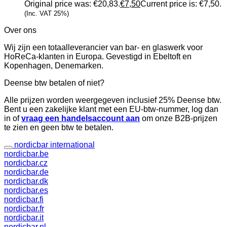
Original price was: €20,83.
€
7,50
Current price is: €7,50.
(Inc. VAT 25%)
Over ons
Wij zijn een totaalleverancier van bar- en glaswerk voor
HoReCa-klanten in Europa. Gevestigd in Ebeltoft en
Kopenhagen, Denemarken.
Deense btw betalen of niet?
Alle prijzen worden weergegeven inclusief 25% Deense btw.
Bent u een zakelijke klant met een EU-btw-nummer, log dan
in of
vraag een handelsaccount aan
om onze B2B-prijzen
te zien en geen btw te betalen.
nordicbar international
nordicbar.be
nordicbar.cz
nordicbar.de
nordicbar.dk
nordicbar.es
nordicbar.fi
nordicbar.fr
nordicbar.it
nordicbar.nl