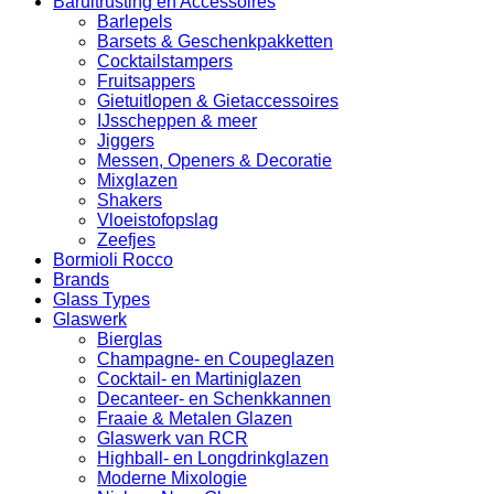
Baruitrusting en Accessoires
Barlepels
Barsets & Geschenkpakketten
Cocktailstampers
Fruitsappers
Gietuitlopen & Gietaccessoires
IJsscheppen & meer
Jiggers
Messen, Openers & Decoratie
Mixglazen
Shakers
Vloeistofopslag
Zeefjes
Bormioli Rocco
Brands
Glass Types
Glaswerk
Bierglas
Champagne- en Coupeglazen
Cocktail- en Martiniglazen
Decanteer- en Schenkkannen
Fraaie & Metalen Glazen
Glaswerk van RCR
Highball- en Longdrinkglazen
Moderne Mixologie