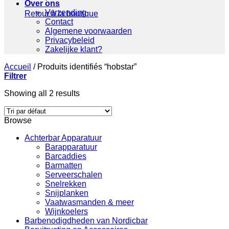
Over ons
Verzending
Retour à la boutique
Contact
Algemene voorwaarden
Privacybeleid
Zakelijke klant?
Accueil
/
Produits identifiés “hobstar”
Filtrer
Showing all 2 results
Browse
Achterbar Apparatuur
Barapparatuur
Barcaddies
Barmatten
Serveerschalen
Snelrekken
Snijplanken
Vaatwasmanden & meer
Wijnkoelers
Barbenodigdheden van Nordicbar