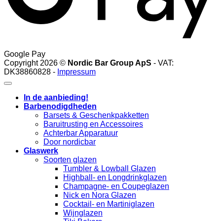
Google Pay
Copyright 2026 ©
Nordic Bar Group ApS
- VAT:
DK38860828 -
Impressum
In de aanbieding!
Barbenodigdheden
Barsets & Geschenkpakketten
Baruitrusting en Accessoires
Achterbar Apparatuur
Door nordicbar
Glaswerk
Soorten glazen
Tumbler & Lowball Glazen
Highball- en Longdrinkglazen
Champagne- en Coupeglazen
Nick en Nora Glazen
Cocktail- en Martiniglazen
Wijnglazen