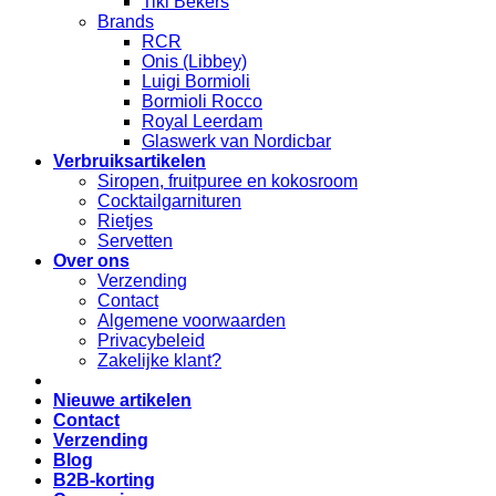
Tiki Bekers
Brands
RCR
Onis (Libbey)
Luigi Bormioli
Bormioli Rocco
Royal Leerdam
Glaswerk van Nordicbar
Verbruiksartikelen
Siropen, fruitpuree en kokosroom
Cocktailgarnituren
Rietjes
Servetten
Over ons
Verzending
Contact
Algemene voorwaarden
Privacybeleid
Zakelijke klant?
Nieuwe artikelen
Contact
Verzending
Blog
B2B-korting