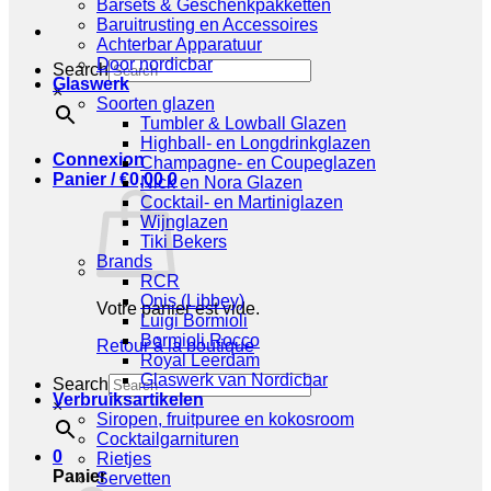
Barsets & Geschenkpakketten
Baruitrusting en Accessoires
Achterbar Apparatuur
Door nordicbar
Search
Glaswerk
×
Soorten glazen
Tumbler & Lowball Glazen
Highball- en Longdrinkglazen
Connexion
Champagne- en Coupeglazen
Panier /
€
0,00
0
Nick en Nora Glazen
Cocktail- en Martiniglazen
Wijnglazen
Tiki Bekers
Brands
RCR
Onis (Libbey)
Votre panier est vide.
Luigi Bormioli
Bormioli Rocco
Retour à la boutique
Royal Leerdam
Glaswerk van Nordicbar
Search
Verbruiksartikelen
×
Siropen, fruitpuree en kokosroom
Cocktailgarnituren
0
Rietjes
Panier
Servetten