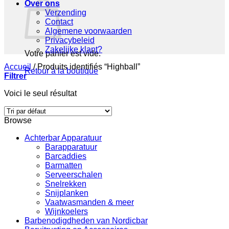
Over ons
Verzending
Contact
Algemene voorwaarden
Privacybeleid
Zakelijke klant?
Votre panier est vide.
Accueil
/
Produits identifiés “Highball”
Retour à la boutique
Filtrer
Voici le seul résultat
Browse
Achterbar Apparatuur
Barapparatuur
Barcaddies
Barmatten
Serveerschalen
Snelrekken
Snijplanken
Vaatwasmanden & meer
Wijnkoelers
Barbenodigdheden van Nordicbar