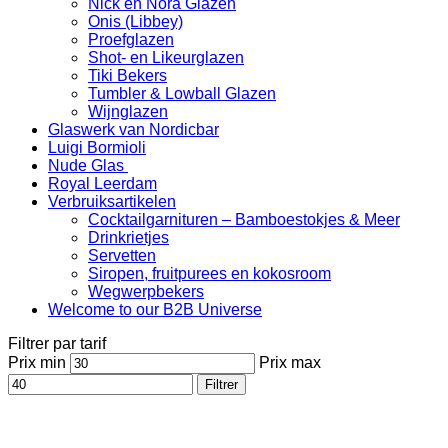
Nick en Nora Glazen
Onis (Libbey)
Proefglazen
Shot- en Likeurglazen
Tiki Bekers
Tumbler & Lowball Glazen
Wijnglazen
Glaswerk van Nordicbar
Luigi Bormioli
Nude Glas
Royal Leerdam
Verbruiksartikelen
Cocktailgarnituren – Bamboestokjes & Meer
Drinkrietjes
Servetten
Siropen, fruitpurees en kokosroom
Wegwerpbekers
Welcome to our B2B Universe
Filtrer par tarif
Prix min
Prix max
Filtrer