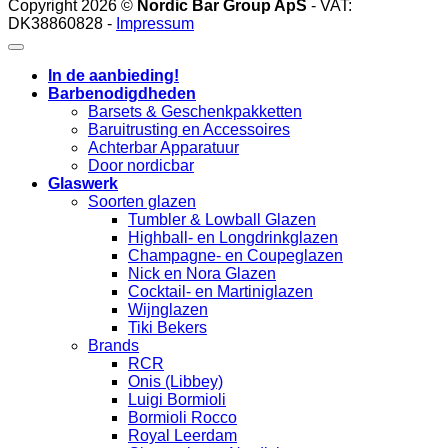
Copyright 2026 ©
Nordic Bar Group ApS
- VAT:
DK38860828 -
Impressum
In de aanbieding!
Barbenodigdheden
Barsets & Geschenkpakketten
Baruitrusting en Accessoires
Achterbar Apparatuur
Door nordicbar
Glaswerk
Soorten glazen
Tumbler & Lowball Glazen
Highball- en Longdrinkglazen
Champagne- en Coupeglazen
Nick en Nora Glazen
Cocktail- en Martiniglazen
Wijnglazen
Tiki Bekers
Brands
RCR
Onis (Libbey)
Luigi Bormioli
Bormioli Rocco
Royal Leerdam