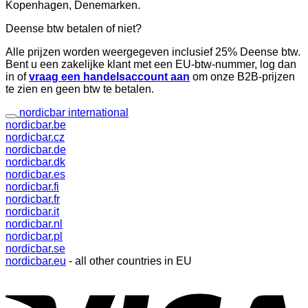
Kopenhagen, Denemarken.
Deense btw betalen of niet?
Alle prijzen worden weergegeven inclusief 25% Deense btw.
Bent u een zakelijke klant met een EU-btw-nummer, log dan
in of
vraag een handelsaccount aan
om onze B2B-prijzen
te zien en geen btw te betalen.
nordicbar international
nordicbar.be
nordicbar.cz
nordicbar.de
nordicbar.dk
nordicbar.es
nordicbar.fi
nordicbar.fr
nordicbar.it
nordicbar.nl
nordicbar.pl
nordicbar.se
nordicbar.eu
- all other countries in EU