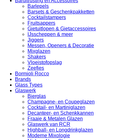
Baruitrusting en Accessoires
Barlepels
Barsets & Geschenkpakketten
Cocktailstampers
Fruitsappers
Gietuitlopen & Gietaccessoires
IJsscheppen & meer
Jiggers
Messen, Openers & Decoratie
Mixglazen
Shakers
Vloeistofopslag
Zeefjes
Bormioli Rocco
Brands
Glass Types
Glaswerk
Bierglas
Champagne- en Coupeglazen
Cocktail- en Martiniglazen
Decanteer- en Schenkkannen
Fraaie & Metalen Glazen
Glaswerk van RCR
Highball- en Longdrinkglazen
Moderne Mixologie