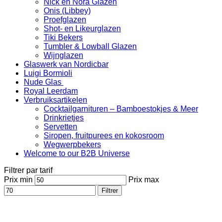
Nick en Nora Glazen
Onis (Libbey)
Proefglazen
Shot- en Likeurglazen
Tiki Bekers
Tumbler & Lowball Glazen
Wijnglazen
Glaswerk van Nordicbar
Luigi Bormioli
Nude Glas
Royal Leerdam
Verbruiksartikelen
Cocktailgarnituren – Bamboestokjes & Meer
Drinkrietjes
Servetten
Siropen, fruitpurees en kokosroom
Wegwerpbekers
Welcome to our B2B Universe
Filtrer par tarif
Prix min
Prix max
Filtrer