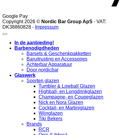
Google Pay
Copyright 2026 ©
Nordic Bar Group ApS
- VAT:
DK38860828 -
Impressum
In de aanbieding!
Barbenodigdheden
Barsets & Geschenkpakketten
Baruitrusting en Accessoires
Achterbar Apparatuur
Door nordicbar
Glaswerk
Soorten glazen
Tumbler & Lowball Glazen
Highball- en Longdrinkglazen
Champagne- en Coupeglazen
Nick en Nora Glazen
Cocktail- en Martiniglazen
Wijnglazen
Tiki Bekers
Brands
RCR
Onis (Libbey)