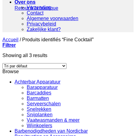
Over ons
Verzending
Retour à la boutique
Contact
Algemene voorwaarden
Privacybeleid
Zakelijke klant?
Accueil
/
Produits identifiés “Fine Cocktail”
Filtrer
Showing all 3 results
Browse
Achterbar Apparatuur
Barapparatuur
Barcaddies
Barmatten
Serveerschalen
Snelrekken
Snijplanken
Vaatwasmanden & meer
Wijnkoelers
Barbenodigdheden van Nordicbar