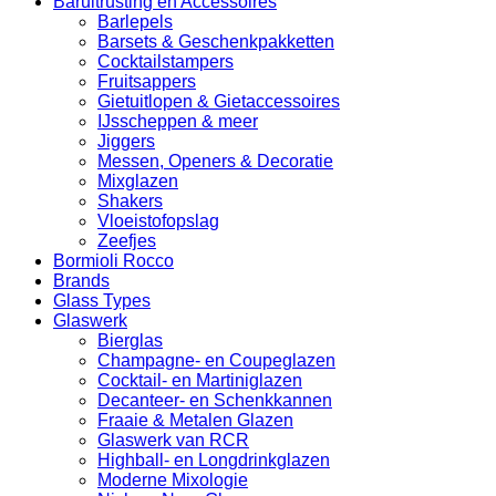
Baruitrusting en Accessoires
Barlepels
Barsets & Geschenkpakketten
Cocktailstampers
Fruitsappers
Gietuitlopen & Gietaccessoires
IJsscheppen & meer
Jiggers
Messen, Openers & Decoratie
Mixglazen
Shakers
Vloeistofopslag
Zeefjes
Bormioli Rocco
Brands
Glass Types
Glaswerk
Bierglas
Champagne- en Coupeglazen
Cocktail- en Martiniglazen
Decanteer- en Schenkkannen
Fraaie & Metalen Glazen
Glaswerk van RCR
Highball- en Longdrinkglazen
Moderne Mixologie