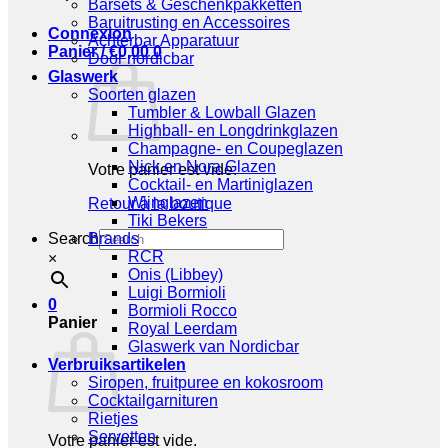
Barsets & Geschenkpakketten
Baruitrusting en Accessoires
Connexion
Achterbar Apparatuur
Panier /
€
0,00
0
Door nordicbar
Glaswerk
Soorten glazen
Tumbler & Lowball Glazen
Highball- en Longdrinkglazen
Champagne- en Coupeglazen
Nick en Nora Glazen
Votre panier est vide.
Cocktail- en Martiniglazen
Wijnglazen
Retour à la boutique
Tiki Bekers
Search
Brands
RCR
×
Onis (Libbey)
Luigi Bormioli
0
Bormioli Rocco
Panier
Royal Leerdam
Glaswerk van Nordicbar
Verbruiksartikelen
Siropen, fruitpuree en kokosroom
Cocktailgarnituren
Rietjes
Servetten
Votre panier est vide.