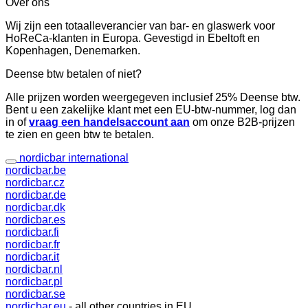
Over ons
Wij zijn een totaalleverancier van bar- en glaswerk voor
HoReCa-klanten in Europa. Gevestigd in Ebeltoft en
Kopenhagen, Denemarken.
Deense btw betalen of niet?
Alle prijzen worden weergegeven inclusief 25% Deense btw.
Bent u een zakelijke klant met een EU-btw-nummer, log dan
in of
vraag een handelsaccount aan
om onze B2B-prijzen
te zien en geen btw te betalen.
nordicbar international
nordicbar.be
nordicbar.cz
nordicbar.de
nordicbar.dk
nordicbar.es
nordicbar.fi
nordicbar.fr
nordicbar.it
nordicbar.nl
nordicbar.pl
nordicbar.se
nordicbar.eu
- all other countries in EU