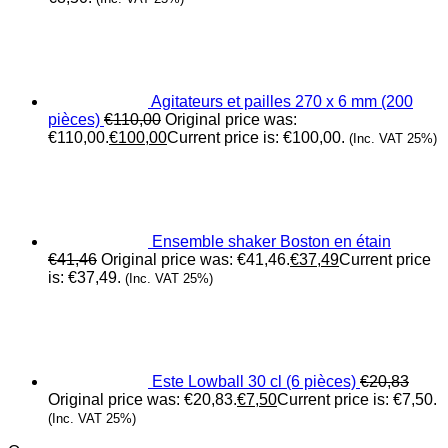
Agitateurs et pailles 270 x 6 mm (200
pièces)
€
110,00
Original price was:
€110,00.
€
100,00
Current price is: €100,00.
(Inc. VAT 25%)
Ensemble shaker Boston en étain
€
41,46
Original price was: €41,46.
€
37,49
Current price
is: €37,49.
(Inc. VAT 25%)
Este Lowball 30 cl (6 pièces)
€
20,83
Original price was: €20,83.
€
7,50
Current price is: €7,50.
(Inc. VAT 25%)