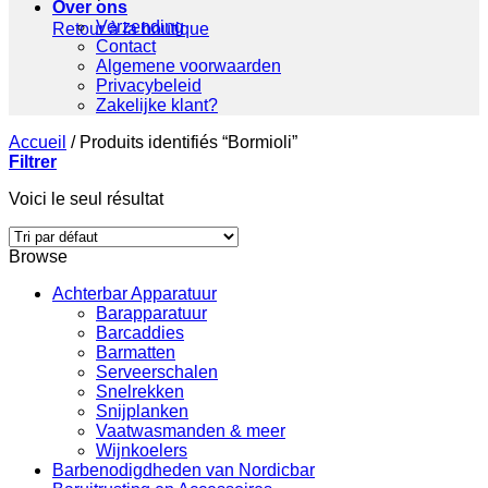
Over ons
Verzending
Retour à la boutique
Contact
Algemene voorwaarden
Privacybeleid
Zakelijke klant?
Accueil
/
Produits identifiés “Bormioli”
Filtrer
Voici le seul résultat
Browse
Achterbar Apparatuur
Barapparatuur
Barcaddies
Barmatten
Serveerschalen
Snelrekken
Snijplanken
Vaatwasmanden & meer
Wijnkoelers
Barbenodigdheden van Nordicbar