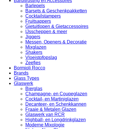
Baruitrusting en Accessoires
Barlepels
Barsets & Geschenkpakketten
Cocktailstampers
Fruitsappers
Gietuitlopen & Gietaccessoires
IJsscheppen & meer
Jiggers
Messen, Openers & Decoratie
Mixglazen
Shakers
Vloeistofopslag
Zeefjes
Bormioli Rocco
Brands
Glass Types
Glaswerk
Bierglas
Champagne- en Coupeglazen
Cocktail- en Martiniglazen
Decanteer- en Schenkkannen
Fraaie & Metalen Glazen
Glaswerk van RCR
Highball- en Longdrinkglazen
Moderne Mixologie