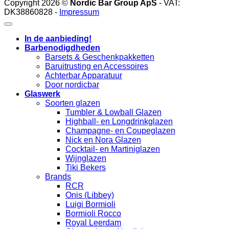
Copyright 2026 ©
Nordic Bar Group ApS
- VAT:
DK38860828 -
Impressum
In de aanbieding!
Barbenodigdheden
Barsets & Geschenkpakketten
Baruitrusting en Accessoires
Achterbar Apparatuur
Door nordicbar
Glaswerk
Soorten glazen
Tumbler & Lowball Glazen
Highball- en Longdrinkglazen
Champagne- en Coupeglazen
Nick en Nora Glazen
Cocktail- en Martiniglazen
Wijnglazen
Tiki Bekers
Brands
RCR
Onis (Libbey)
Luigi Bormioli
Bormioli Rocco
Royal Leerdam