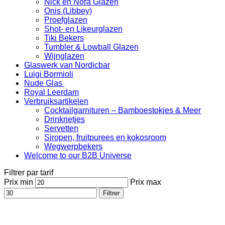
Nick en Nora Glazen
Onis (Libbey)
Proefglazen
Shot- en Likeurglazen
Tiki Bekers
Tumbler & Lowball Glazen
Wijnglazen
Glaswerk van Nordicbar
Luigi Bormioli
Nude Glas
Royal Leerdam
Verbruiksartikelen
Cocktailgarnituren – Bamboestokjes & Meer
Drinkrietjes
Servetten
Siropen, fruitpurees en kokosroom
Wegwerpbekers
Welcome to our B2B Universe
Filtrer par tarif
Prix min
Prix max
Filtrer