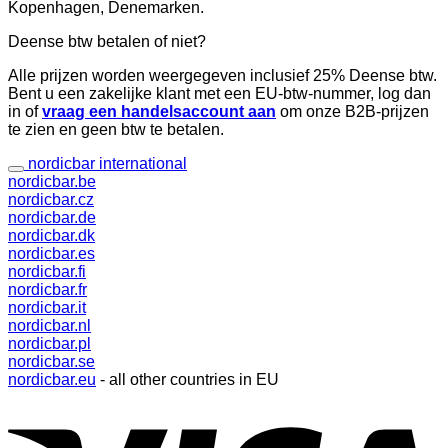
Kopenhagen, Denemarken.
Deense btw betalen of niet?
Alle prijzen worden weergegeven inclusief 25% Deense btw.
Bent u een zakelijke klant met een EU-btw-nummer, log dan
in of
vraag een handelsaccount aan
om onze B2B-prijzen
te zien en geen btw te betalen.
nordicbar international
nordicbar.be
nordicbar.cz
nordicbar.de
nordicbar.dk
nordicbar.es
nordicbar.fi
nordicbar.fr
nordicbar.it
nordicbar.nl
nordicbar.pl
nordicbar.se
nordicbar.eu
- all other countries in EU