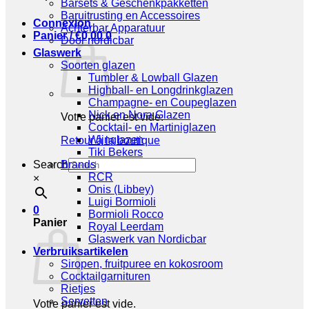
Barsets & Geschenkpakketten
Baruitrusting en Accessoires
Connexion
Achterbar Apparatuur
Panier /
€
0,00
0
Door nordicbar
Glaswerk
Soorten glazen
Tumbler & Lowball Glazen
Highball- en Longdrinkglazen
Champagne- en Coupeglazen
Nick en Nora Glazen
Votre panier est vide.
Cocktail- en Martiniglazen
Wijnglazen
Retour à la boutique
Tiki Bekers
Search
Brands
RCR
×
Onis (Libbey)
Luigi Bormioli
0
Bormioli Rocco
Panier
Royal Leerdam
Glaswerk van Nordicbar
Verbruiksartikelen
Siropen, fruitpuree en kokosroom
Cocktailgarnituren
Rietjes
Servetten
Votre panier est vide.