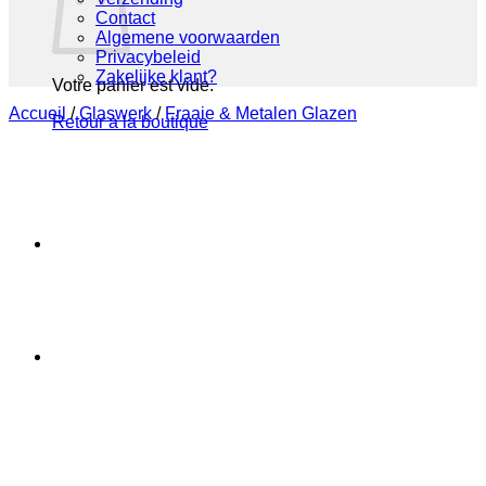
Contact
Algemene voorwaarden
Privacybeleid
Zakelijke klant?
Votre panier est vide.
Accueil
/
Glaswerk
/
Fraaie & Metalen Glazen
Retour à la boutique