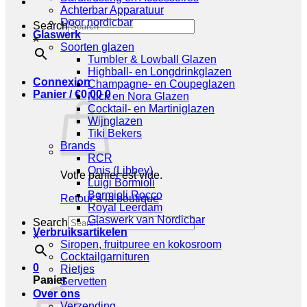
Achterbar Apparatuur
Door nordicbar
Search
Glaswerk
×
Soorten glazen
Tumbler & Lowball Glazen
Highball- en Longdrinkglazen
Connexion
Champagne- en Coupeglazen
Panier /
€
0,00
0
Nick en Nora Glazen
Cocktail- en Martiniglazen
Wijnglazen
Tiki Bekers
Brands
RCR
Onis (Libbey)
Votre panier est vide.
Luigi Bormioli
Bormioli Rocco
Retour à la boutique
Royal Leerdam
Glaswerk van Nordicbar
Search
Verbruiksartikelen
×
Siropen, fruitpuree en kokosroom
Cocktailgarnituren
0
Rietjes
Panier
Servetten
Over ons
Verzending