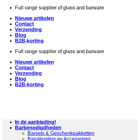
Skip
Full range supplier of glass and barware
to
Nieuwe artikelen
content
Contact
Verzending
Blog
B2B-korting
Full range supplier of glass and barware
Nieuwe artikelen
Contact
Verzending
Blog
B2B-korting
In de aanbieding!
Barbenodigdheden
Barsets & Geschenkpakketten
Baruitrusting en Accessoires