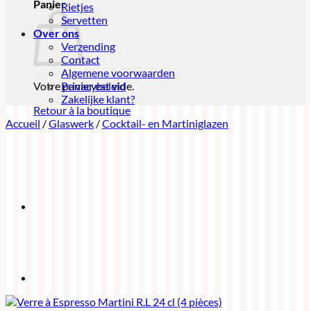
Panier
Rietjes
Servetten
Over ons
Verzending
Contact
Algemene voorwaarden
Votre panier est vide.
Privacybeleid
Zakelijke klant?
Retour à la boutique
Accueil
/
Glaswerk
/
Cocktail- en Martiniglazen