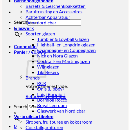
Barbenodigdheden
Barsets & Geschenkpakketten
Baruitrusting en Accessoires
Achterbar Apparatuur
Search
Door nordicbar
Glaswerk
×
Soorten glazen
Tumbler & Lowball Glazen
Highball- en Longdrinkglazen
Connexion
Champagne- en Coupeglazen
Panier /
€
0,00
0
Nick en Nora Glazen
Cocktail- en Martiniglazen
Wijnglazen
Tiki Bekers
Brands
RCR
Votre panier est vide.
Onis (Libbey)
Luigi Bormioli
Retour à la boutique
Bormioli Rocco
Royal Leerdam
Search
Glaswerk van Nordicbar
×
Verbruiksartikelen
Siropen, fruitpuree en kokosroom
0
Cocktailgarnituren