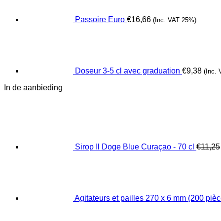
Passoire Euro
€
16,66
(Inc. VAT 25%)
Doseur 3-5 cl avec graduation
€
9,38
(Inc.
In de aanbieding
Sirop Il Doge Blue Curaçao - 70 cl
€
11,25
Agitateurs et pailles 270 x 6 mm (200 pièc