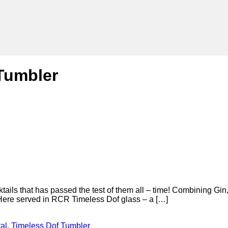
Tumbler
tails that has passed the test of them all – time! Combining Gin
 Here served in RCR Timeless Dof glass – a […]
al
,
Timeless Dof Tumbler