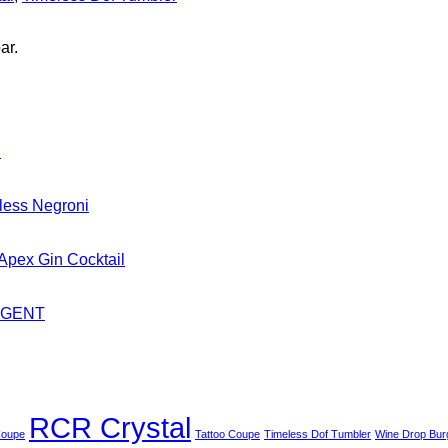
ar.
d
less Negroni
Apex Gin Cocktail
 GENT
RCR Crystal
Coupe
Tattoo Coupe
Timeless Dof Tumbler
Wine Drop Bur