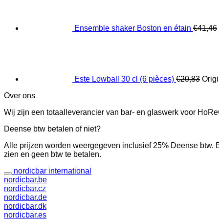
Ensemble shaker Boston en étain
€
41,46
Este Lowball 30 cl (6 pièces)
€
20,83
Origi
Over ons
Wij zijn een totaalleverancier van bar- en glaswerk voor Ho
Deense btw betalen of niet?
Alle prijzen worden weergegeven inclusief 25% Deense btw. B
zien en geen btw te betalen.
nordicbar international
nordicbar.be
nordicbar.cz
nordicbar.de
nordicbar.dk
nordicbar.es