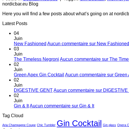
nordicbar.eu Blog
Here you will find a few posts about what’s going on at nordicb
Latest Posts
04
Juin
New Fashioned
Aucun commentaire
sur New Fashione
03
Juin
The Timeless Negroni
Aucun commentaire
sur The Time
02
Juin
Green Apex Gin Cocktail
Aucun commentaire
sur Green 
02
Juin
DIGESTIVE GENT
Aucun commentaire
sur DIGESTIVE
02
Juin
Gin & It
Aucun commentaire
sur Gin & It
Tag Cloud
Gin Cocktail
Aria Champagne Coupe
Chic Tumbler
Gin glass
Opera 