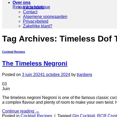
Over ons
Retour à la boutique
Verzending
Contact
Algemene voorwaarden
Privacybeleid
Zakelijke klant?
Tag Archives:
Timeless Dof 
Cocktail Recipes
The Timeless Negroni
Posted on
3 juin 2024
1 octobre 2024
by
tranberg
03
Juin
The timeless negroni Negroni is one of the famous classic cock
a complex flavour and plenty of room to make your own twist.
Continue reading
→
Posted in
Cocktail Recipes
|
Tagged
Gin Cocktail
,
RCR Cryst