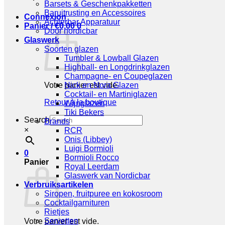
Barsets & Geschenkpakketten
Baruitrusting en Accessoires
Connexion
Achterbar Apparatuur
Panier /
€
0,00
0
Door nordicbar
Glaswerk
Soorten glazen
Tumbler & Lowball Glazen
Highball- en Longdrinkglazen
Champagne- en Coupeglazen
Votre panier est vide.
Nick en Nora Glazen
Cocktail- en Martiniglazen
Retour à la boutique
Wijnglazen
Tiki Bekers
Search
Brands
×
RCR
Onis (Libbey)
Luigi Bormioli
0
Bormioli Rocco
Panier
Royal Leerdam
Glaswerk van Nordicbar
Verbruiksartikelen
Siropen, fruitpuree en kokosroom
Cocktailgarnituren
Rietjes
Servetten
Votre panier est vide.