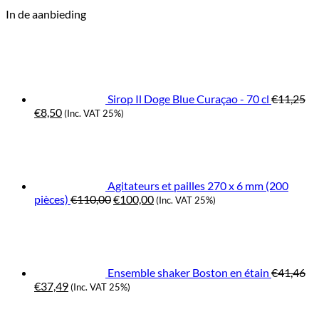
In de aanbieding
Sirop Il Doge Blue Curaçao - 70 cl
€
11,25
Original
Current
€
8,50
(Inc. VAT 25%)
price
price
was:
is:
€11,25.
€8,50.
Agitateurs et pailles 270 x 6 mm (200
Original
Current
pièces)
€
110,00
€
100,00
(Inc. VAT 25%)
price
price
was:
is:
€110,00.
€100,00.
Ensemble shaker Boston en étain
€
41,46
Original
Current
€
37,49
(Inc. VAT 25%)
price
price
Origina
C
was:
is:
price
pr