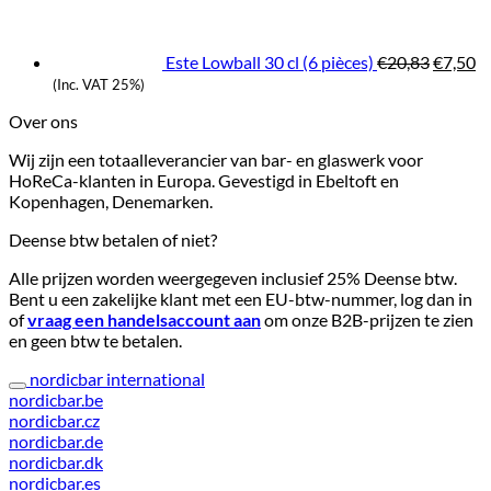
€41,46.
€37,49.
was:
is:
€20,83.
€7
Este Lowball 30 cl (6 pièces)
€
20,83
€
7,50
(Inc. VAT 25%)
Over ons
Wij zijn een totaalleverancier van bar- en glaswerk voor
HoReCa-klanten in Europa. Gevestigd in Ebeltoft en
Kopenhagen, Denemarken.
Deense btw betalen of niet?
Alle prijzen worden weergegeven inclusief 25% Deense btw.
Bent u een zakelijke klant met een EU-btw-nummer, log dan in
of
vraag een handelsaccount aan
om onze B2B-prijzen te zien
en geen btw te betalen.
nordicbar international
nordicbar.be
nordicbar.cz
nordicbar.de
nordicbar.dk
nordicbar.es