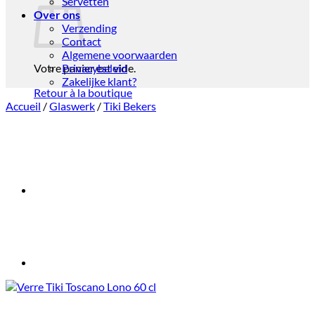
Servetten
Over ons
Verzending
Contact
Algemene voorwaarden
Votre panier est vide.
Privacybeleid
Zakelijke klant?
Retour à la boutique
Accueil
/
Glaswerk
/
Tiki Bekers