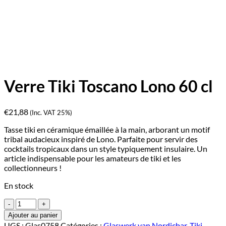
Verre Tiki Toscano Lono 60 cl
€
21,88
(Inc. VAT 25%)
Tasse tiki en céramique émaillée à la main, arborant un motif
tribal audacieux inspiré de Lono. Parfaite pour servir des
cocktails tropicaux dans un style typiquement insulaire. Un
article indispensable pour les amateurs de tiki et les
collectionneurs !
En stock
quantité
de
Ajouter au panier
Verre
UGS :
Glas0758
Catégories :
Glaswerk van Nordicbar
,
Tiki