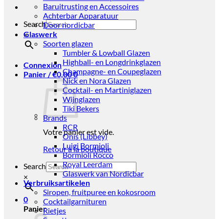
Baruitrusting en Accessoires
Achterbar Apparatuur
Search
Door nordicbar
Glaswerk
×
Soorten glazen
Tumbler & Lowball Glazen
Highball- en Longdrinkglazen
Connexion
Champagne- en Coupeglazen
Panier /
€
0,00
0
Nick en Nora Glazen
Cocktail- en Martiniglazen
Wijnglazen
Tiki Bekers
Brands
RCR
Votre panier est vide.
Onis (Libbey)
Luigi Bormioli
Retour à la boutique
Bormioli Rocco
Royal Leerdam
Search
Glaswerk van Nordicbar
×
Verbruiksartikelen
Siropen, fruitpuree en kokosroom
0
Cocktailgarnituren
Panier
Rietjes