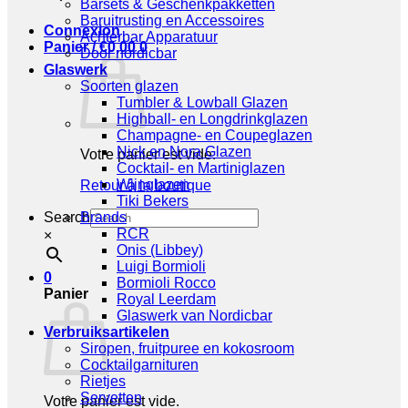
Barsets & Geschenkpakketten
Baruitrusting en Accessoires
Connexion
Achterbar Apparatuur
Panier /
€
0,00
0
Door nordicbar
Glaswerk
Soorten glazen
Tumbler & Lowball Glazen
Highball- en Longdrinkglazen
Champagne- en Coupeglazen
Nick en Nora Glazen
Votre panier est vide.
Cocktail- en Martiniglazen
Wijnglazen
Retour à la boutique
Tiki Bekers
Search
Brands
RCR
×
Onis (Libbey)
Luigi Bormioli
0
Bormioli Rocco
Panier
Royal Leerdam
Glaswerk van Nordicbar
Verbruiksartikelen
Siropen, fruitpuree en kokosroom
Cocktailgarnituren
Rietjes
Servetten
Votre panier est vide.