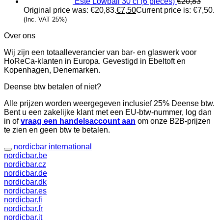
Este Lowball 30 cl (6 pièces)
€
20,83
Original price was: €20,83.
€
7,50
Current price is: €7,50.
(Inc. VAT 25%)
Over ons
Wij zijn een totaalleverancier van bar- en glaswerk voor
HoReCa-klanten in Europa. Gevestigd in Ebeltoft en
Kopenhagen, Denemarken.
Deense btw betalen of niet?
Alle prijzen worden weergegeven inclusief 25% Deense btw.
Bent u een zakelijke klant met een EU-btw-nummer, log dan
in of
vraag een handelsaccount aan
om onze B2B-prijzen
te zien en geen btw te betalen.
nordicbar international
nordicbar.be
nordicbar.cz
nordicbar.de
nordicbar.dk
nordicbar.es
nordicbar.fi
nordicbar.fr
nordicbar.it