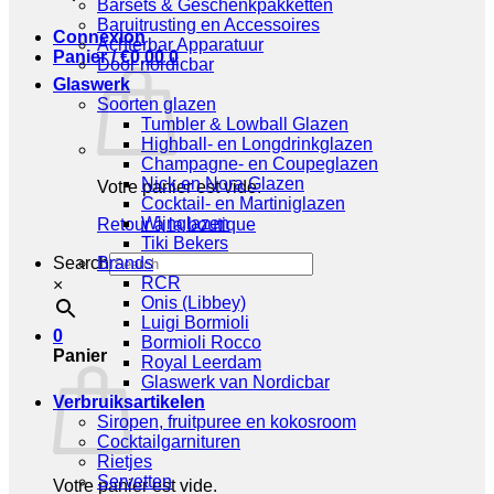
Barsets & Geschenkpakketten
Baruitrusting en Accessoires
Connexion
Achterbar Apparatuur
Panier /
€
0,00
0
Door nordicbar
Glaswerk
Soorten glazen
Tumbler & Lowball Glazen
Highball- en Longdrinkglazen
Champagne- en Coupeglazen
Nick en Nora Glazen
Votre panier est vide.
Cocktail- en Martiniglazen
Wijnglazen
Retour à la boutique
Tiki Bekers
Search
Brands
RCR
×
Onis (Libbey)
Luigi Bormioli
0
Bormioli Rocco
Panier
Royal Leerdam
Glaswerk van Nordicbar
Verbruiksartikelen
Siropen, fruitpuree en kokosroom
Cocktailgarnituren
Rietjes
Servetten
Votre panier est vide.