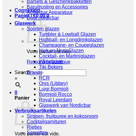
Barsets & Geschenkpakketten
Baruitrusting en Accessoires
Connexion
Achterbar Apparatuur
Panier /
€
0,00
0
Door nordicbar
Glaswerk
Soorten glazen
Tumbler & Lowball Glazen
Highball- en Longdrinkglazen
Champagne- en Coupeglazen
Nick en Nora Glazen
Votre panier est vide.
Cocktail- en Martiniglazen
Wijnglazen
Retour à la boutique
Tiki Bekers
Search
Brands
RCR
×
Onis (Libbey)
Luigi Bormioli
0
Bormioli Rocco
Panier
Royal Leerdam
Glaswerk van Nordicbar
Verbruiksartikelen
Siropen, fruitpuree en kokosroom
Cocktailgarnituren
Rietjes
Servetten
Votre panier est vide.