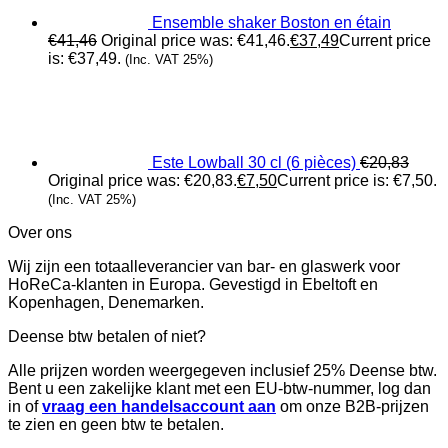
Ensemble shaker Boston en étain
€
41,46
Original price was: €41,46.
€
37,49
Current price
is: €37,49.
(Inc. VAT 25%)
Este Lowball 30 cl (6 pièces)
€
20,83
Original price was: €20,83.
€
7,50
Current price is: €7,50.
(Inc. VAT 25%)
Over ons
Wij zijn een totaalleverancier van bar- en glaswerk voor
HoReCa-klanten in Europa. Gevestigd in Ebeltoft en
Kopenhagen, Denemarken.
Deense btw betalen of niet?
Alle prijzen worden weergegeven inclusief 25% Deense btw.
Bent u een zakelijke klant met een EU-btw-nummer, log dan
in of
vraag een handelsaccount aan
om onze B2B-prijzen
te zien en geen btw te betalen.