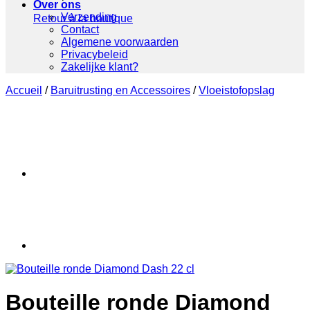
Over ons
Verzending
Retour à la boutique
Contact
Algemene voorwaarden
Privacybeleid
Zakelijke klant?
Accueil
/
Baruitrusting en Accessoires
/
Vloeistofopslag
Bouteille ronde Diamond