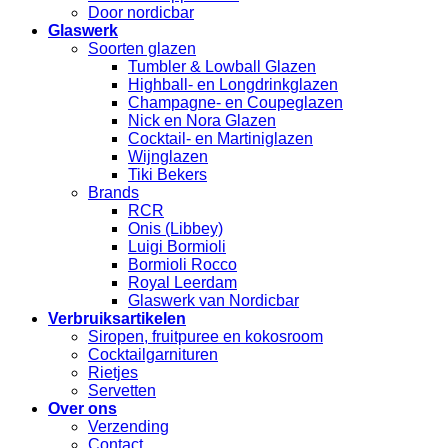
Door nordicbar
Glaswerk
Soorten glazen
Tumbler & Lowball Glazen
Highball- en Longdrinkglazen
Champagne- en Coupeglazen
Nick en Nora Glazen
Cocktail- en Martiniglazen
Wijnglazen
Tiki Bekers
Brands
RCR
Onis (Libbey)
Luigi Bormioli
Bormioli Rocco
Royal Leerdam
Glaswerk van Nordicbar
Verbruiksartikelen
Siropen, fruitpuree en kokosroom
Cocktailgarnituren
Rietjes
Servetten
Over ons
Verzending
Contact