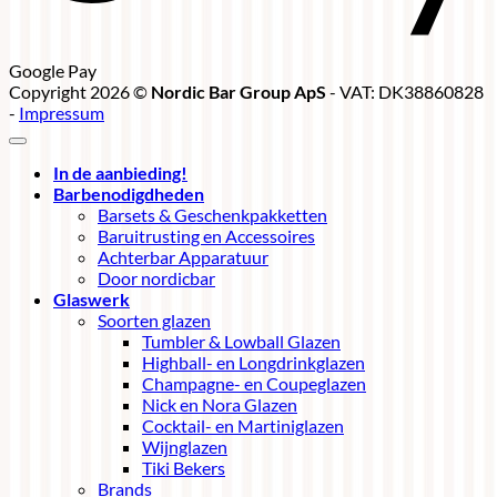
Google Pay
Copyright 2026 ©
Nordic Bar Group ApS
- VAT: DK38860828
-
Impressum
In de aanbieding!
Barbenodigdheden
Barsets & Geschenkpakketten
Baruitrusting en Accessoires
Achterbar Apparatuur
Door nordicbar
Glaswerk
Soorten glazen
Tumbler & Lowball Glazen
Highball- en Longdrinkglazen
Champagne- en Coupeglazen
Nick en Nora Glazen
Cocktail- en Martiniglazen
Wijnglazen
Tiki Bekers
Brands