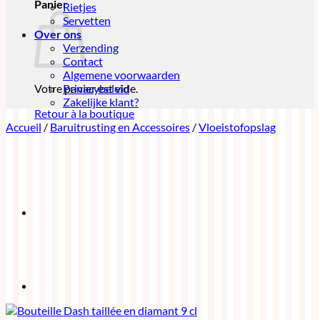
Panier
Rietjes
Servetten
Over ons
Verzending
Contact
Algemene voorwaarden
Votre panier est vide.
Privacybeleid
Zakelijke klant?
Retour à la boutique
Accueil
/
Baruitrusting en Accessoires
/
Vloeistofopslag