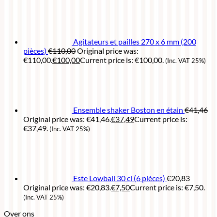
Agitateurs et pailles 270 x 6 mm (200
pièces)
€
110,00
Original price was:
€110,00.
€
100,00
Current price is: €100,00.
(Inc. VAT 25%)
Ensemble shaker Boston en étain
€
41,46
Original price was: €41,46.
€
37,49
Current price is:
€37,49.
(Inc. VAT 25%)
Este Lowball 30 cl (6 pièces)
€
20,83
Original price was: €20,83.
€
7,50
Current price is: €7,50.
(Inc. VAT 25%)
Over ons