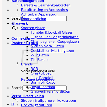
Barbenodigdheden
Barsets & Geschenkpakketten
Baruitrusting en Accessoires
Achterbar Apparatuur
Search
Door nordicbar
Glaswerk
×
Soorten glazen
Tumbler & Lowball Glazen
Highball- en Longdrinkglazen
Connexion
Champagne- en Coupeglazen
Panier /
€
0,00
0
Nick en Nora Glazen
Cocktail- en Martiniglazen
Wijnglazen
Tiki Bekers
Brands
RCR
Votre panier est vide.
Onis (Libbey)
Luigi Bormioli
Retour à la boutique
Bormioli Rocco
Royal Leerdam
Search
Glaswerk van Nordicbar
×
Verbruiksartikelen
Siropen, fruitpuree en kokosroom
0
Cocktailgarnituren