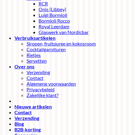
RCR
Onis (Libbey)
Luigi Bormioli
Bormioli Rocco
Royal Leerdam
Glaswerk van Nordicbar
Verbruiksartikelen
Siropen, fruitpuree en kokosroom
Cocktailgarnituren
Rietjes
Servetten
Over ons
Verzending
Contact
Algemene voorwaarden
Privacybeleid
Zakelijke klant?
Nieuwe artikelen
Contact
Verzending
Blog
B2B-korting