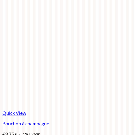
Quick View
Bouchon à champagne
€
3,75
(Inc. VAT 25%)