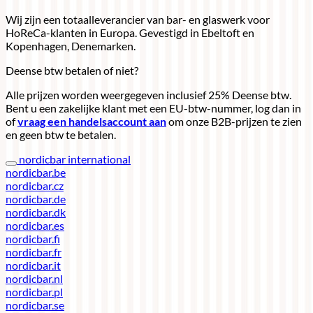
Wij zijn een totaalleverancier van bar- en glaswerk voor
HoReCa-klanten in Europa. Gevestigd in Ebeltoft en
Kopenhagen, Denemarken.
Deense btw betalen of niet?
Alle prijzen worden weergegeven inclusief 25% Deense btw.
Bent u een zakelijke klant met een EU-btw-nummer, log dan in
of
vraag een handelsaccount aan
om onze B2B-prijzen te zien
en geen btw te betalen.
nordicbar international
nordicbar.be
nordicbar.cz
nordicbar.de
nordicbar.dk
nordicbar.es
nordicbar.fi
nordicbar.fr
nordicbar.it
nordicbar.nl
nordicbar.pl
nordicbar.se