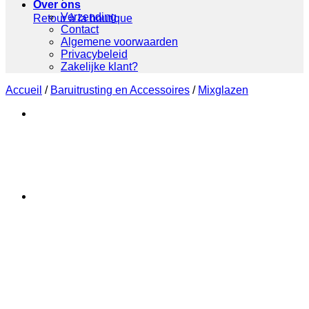
Over ons
Verzending
Retour à la boutique
Contact
Algemene voorwaarden
Privacybeleid
Zakelijke klant?
Accueil
/
Baruitrusting en Accessoires
/
Mixglazen