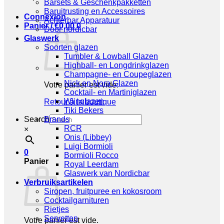
Barsets & Geschenkpakketten
Baruitrusting en Accessoires
Connexion
Achterbar Apparatuur
Panier /
€
0,00
0
Door nordicbar
Glaswerk
Soorten glazen
Tumbler & Lowball Glazen
Highball- en Longdrinkglazen
Champagne- en Coupeglazen
Nick en Nora Glazen
Votre panier est vide.
Cocktail- en Martiniglazen
Wijnglazen
Retour à la boutique
Tiki Bekers
Search
Brands
RCR
×
Onis (Libbey)
Luigi Bormioli
0
Bormioli Rocco
Panier
Royal Leerdam
Glaswerk van Nordicbar
Verbruiksartikelen
Siropen, fruitpuree en kokosroom
Cocktailgarnituren
Rietjes
Servetten
Votre panier est vide.