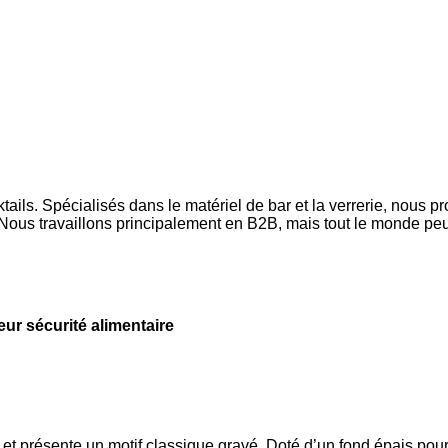
ls. Spécialisés dans le matériel de bar et la verrerie, nous p
ous travaillons principalement en B2B, mais tout le monde peut
leur sécurité alimentaire
 présente un motif classique gravé. Doté d’un fond épais pour plu