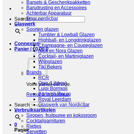
Barsets & Geschenkpakketten
Baruitrusting en Accessoires
Achterbar Apparatuur
Door nordicbar
Search
Glaswerk
×
Soorten glazen
Tumbler & Lowball Glazen
Highball- en Longdrinkglazen
Connexion
Champagne- en Coupeglazen
Panier /
€
0,00
0
Nick en Nora Glazen
Cocktail- en Martiniglazen
Wijnglazen
Tiki Bekers
Brands
RCR
Onis (Libbey)
Votre panier est vide.
Luigi Bormioli
Bormioli Rocco
Retour à la boutique
Royal Leerdam
Glaswerk van Nordicbar
Search
Verbruiksartikelen
×
Siropen, fruitpuree en kokosroom
Cocktailgarnituren
0
Rietjes
Panier
Servetten