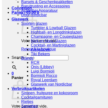
Barsets & Geschenkpakketten
Baruitrusting en Accessoires
Connexion
Achterbar Apparatuur
Panier /
€
0,00
0
Door nordicbar
Glaswerk
Soorten glazen
Tumbler & Lowball Glazen
Highball- en Longdrinkglazen
Champagne- en Coupeglazen
Votre panier est vide.
Nick en Nora Glazen
Cocktail- en Martiniglazen
Retour à la boutique
Wijnglazen
Tiki Bekers
Search
Brands
×
RCR
Onis (Libbey)
Luigi Bormioli
0
Bormioli Rocco
Panier
Royal Leerdam
Glaswerk van Nordicbar
Verbruiksartikelen
Siropen, fruitpuree en kokosroom
Cocktailgarnituren
Rietjes
Servetten
Votre panier est vide.