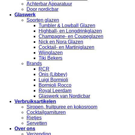
Achterbar Apparatuur
Door nordicbar
Glaswerk
Soorten glazen
Tumbler & Lowball Glazen
Highball- en Longdrinkglazen
Champagne- en Coupeglazen
Nick en Nora Glazen
Cocktail- en Martiniglazen
Wijnglazen
Tiki Bekers
Brands
RCR
Onis (Libbey)
Luigi Bormioli
Bormioli Rocco
Royal Leerdam
Glaswerk van Nordicbar
Verbruiksartikelen
Siropen, fruitpuree en kokosroom
Cocktailgarnituren
Rietjes
Servetten
Over ons
Verzending