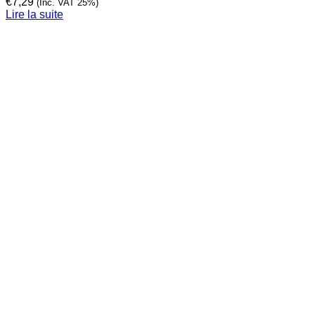
€
7,29
(Inc. VAT 25%)
Lire la suite