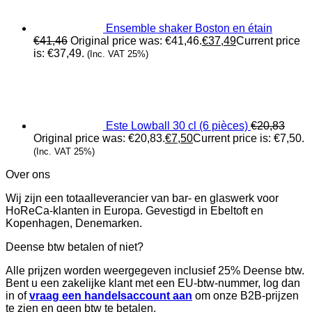
Ensemble shaker Boston en étain
€
41,46
Original price was: €41,46.
€
37,49
Current price
is: €37,49.
(Inc. VAT 25%)
Este Lowball 30 cl (6 pièces)
€
20,83
Original price was: €20,83.
€
7,50
Current price is: €7,50.
(Inc. VAT 25%)
Over ons
Wij zijn een totaalleverancier van bar- en glaswerk voor
HoReCa-klanten in Europa. Gevestigd in Ebeltoft en
Kopenhagen, Denemarken.
Deense btw betalen of niet?
Alle prijzen worden weergegeven inclusief 25% Deense btw.
Bent u een zakelijke klant met een EU-btw-nummer, log dan
in of
vraag een handelsaccount aan
om onze B2B-prijzen
te zien en geen btw te betalen.