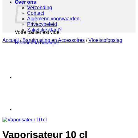
Over ons
Verzending
Contact
Algemene voorwaarden
Privacybeleid
Zakelijke klant?
Votre panier est vide.
Accueil
/
Baruitrusting en Accessoires
/
Vloeistofopslag
Retour à la boutique
Vaporisateur 10 cl