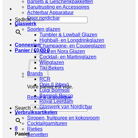
Barsets & Geschenkpakketten
Baruitrusting en Accessoires
Achterbar Apparatuur
Door nordicbar
Search
Glaswerk
×
Soorten glazen
Tumbler & Lowball Glazen
Highball- en Longdrinkglazen
Connexion
Champagne- en Coupeglazen
Panier /
€
0,00
0
Nick en Nora Glazen
Cocktail- en Martiniglazen
Wijnglazen
Tiki Bekers
Brands
RCR
Onis (Libbey)
Votre panier est vide.
Luigi Bormioli
Bormioli Rocco
Retour à la boutique
Royal Leerdam
Glaswerk van Nordicbar
Search
Verbruiksartikelen
×
Siropen, fruitpuree en kokosroom
Cocktailgarnituren
0
Rietjes
Panier
Servetten