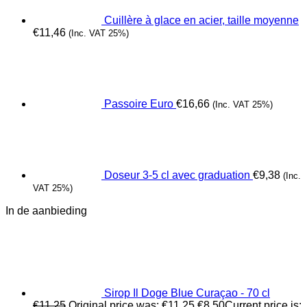
Cuillère à glace en acier, taille moyenne
€
11,46
(Inc. VAT 25%)
Passoire Euro
€
16,66
(Inc. VAT 25%)
Doseur 3-5 cl avec graduation
€
9,38
(Inc.
VAT 25%)
In de aanbieding
Sirop Il Doge Blue Curaçao - 70 cl
€
11,25
Original price was: €11,25.
€
8,50
Current price is: