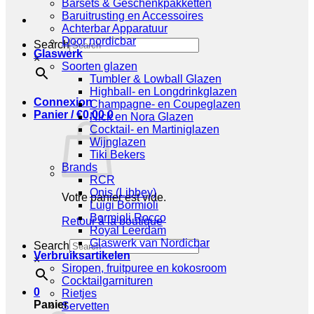
Barsets & Geschenkpakketten
Baruitrusting en Accessoires
Achterbar Apparatuur
Door nordicbar
Search
Glaswerk
×
Soorten glazen
Tumbler & Lowball Glazen
Highball- en Longdrinkglazen
Connexion
Champagne- en Coupeglazen
Panier /
€
0,00
0
Nick en Nora Glazen
Cocktail- en Martiniglazen
Wijnglazen
Tiki Bekers
Brands
RCR
Onis (Libbey)
Votre panier est vide.
Luigi Bormioli
Bormioli Rocco
Retour à la boutique
Royal Leerdam
Glaswerk van Nordicbar
Search
Verbruiksartikelen
×
Siropen, fruitpuree en kokosroom
Cocktailgarnituren
0
Rietjes
Panier
Servetten