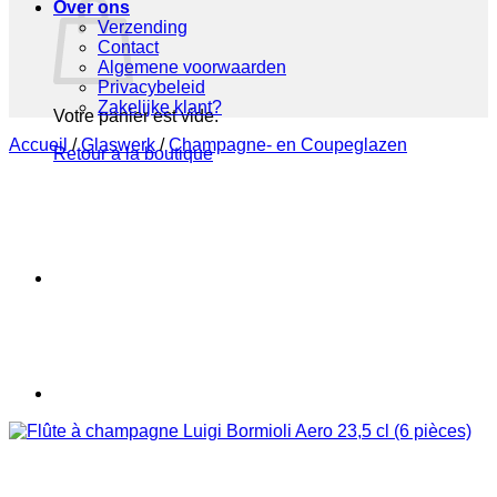
Over ons
Verzending
Contact
Algemene voorwaarden
Privacybeleid
Zakelijke klant?
Votre panier est vide.
Accueil
/
Glaswerk
/
Champagne- en Coupeglazen
Retour à la boutique