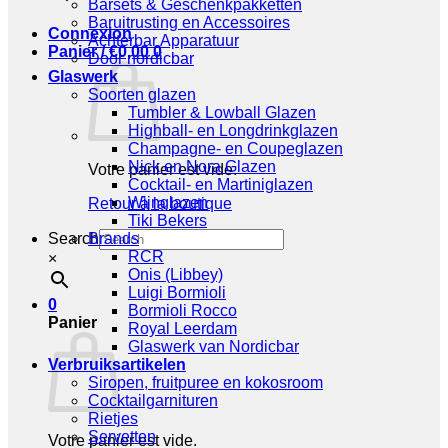
Barsets & Geschenkpakketten
Baruitrusting en Accessoires
Connexion
Achterbar Apparatuur
Panier /
€
0,00
0
Door nordicbar
Glaswerk
Soorten glazen
Tumbler & Lowball Glazen
Highball- en Longdrinkglazen
Champagne- en Coupeglazen
Nick en Nora Glazen
Votre panier est vide.
Cocktail- en Martiniglazen
Wijnglazen
Retour à la boutique
Tiki Bekers
Search
Brands
RCR
×
Onis (Libbey)
Luigi Bormioli
0
Bormioli Rocco
Panier
Royal Leerdam
Glaswerk van Nordicbar
Verbruiksartikelen
Siropen, fruitpuree en kokosroom
Cocktailgarnituren
Rietjes
Servetten
Votre panier est vide.