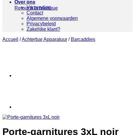
Over ons
Verzending
Retour à la boutique
Contact
Algemene voorwaarden
Privacybeleid
Zakelijke klant?
Accueil
/
Achterbar Apparatuur
/
Barcaddies
Porte-garnitures 3xL noir