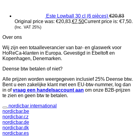
Este Lowball 30 cl (6 pièces)
€
20,83
Original price was: €20,83.
€
7,50
Current price is: €7,50.
(Inc. VAT 25%)
Over ons
Wij zijn een totaalleverancier van bar- en glaswerk voor
HoReCa-klanten in Europa. Gevestigd in Ebeltoft en
Kopenhagen, Denemarken.
Deense btw betalen of niet?
Alle prijzen worden weergegeven inclusief 25% Deense btw.
Bent u een zakelijke klant met een EU-btw-nummer, log dan
in of
vraag een handelsaccount aan
om onze B2B-prijzen
te zien en geen btw te betalen.
nordicbar international
nordicbar.be
nordicbar.cz
nordicbar.de
nordicbar.dk
nordicbar.es