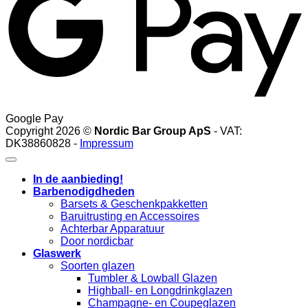
Google Pay
Copyright 2026 ©
Nordic Bar Group ApS
- VAT:
DK38860828 -
Impressum
In de aanbieding!
Barbenodigdheden
Barsets & Geschenkpakketten
Baruitrusting en Accessoires
Achterbar Apparatuur
Door nordicbar
Glaswerk
Soorten glazen
Tumbler & Lowball Glazen
Highball- en Longdrinkglazen
Champagne- en Coupeglazen