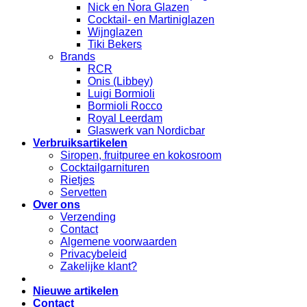
Nick en Nora Glazen
Cocktail- en Martiniglazen
Wijnglazen
Tiki Bekers
Brands
RCR
Onis (Libbey)
Luigi Bormioli
Bormioli Rocco
Royal Leerdam
Glaswerk van Nordicbar
Verbruiksartikelen
Siropen, fruitpuree en kokosroom
Cocktailgarnituren
Rietjes
Servetten
Over ons
Verzending
Contact
Algemene voorwaarden
Privacybeleid
Zakelijke klant?
Nieuwe artikelen
Contact