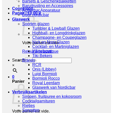
Barsets & Geschenkpakketten
Baruitrusting en Accessoires
Connexion
Achterbar Apparatuur
Panier /
€
0,00
0
Door nordicbar
Glaswerk
Soorten glazen
Tumbler & Lowball Glazen
Highball- en Longdrinkglazen
Champagne- en Coupeglazen
Nick en Nora Glazen
Votre panier est vide.
Cocktail- en Martiniglazen
Wijnglazen
Retour à la boutique
Tiki Bekers
Search
Brands
RCR
×
Onis (Libbey)
Luigi Bormioli
0
Bormioli Rocco
Panier
Royal Leerdam
Glaswerk van Nordicbar
Verbruiksartikelen
Siropen, fruitpuree en kokosroom
Cocktailgarnituren
Rietjes
Servetten
Votre panier est vide.