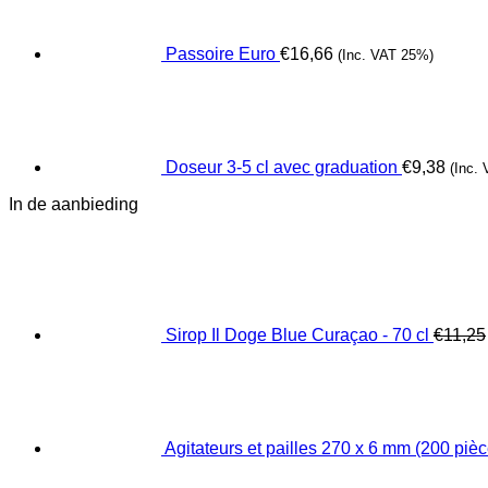
Passoire Euro
€
16,66
(Inc. VAT 25%)
Doseur 3-5 cl avec graduation
€
9,38
(Inc.
In de aanbieding
Sirop Il Doge Blue Curaçao - 70 cl
€
11,25
Agitateurs et pailles 270 x 6 mm (200 pièc