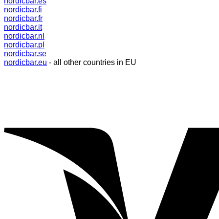
nordicbar.es
nordicbar.fi
nordicbar.fr
nordicbar.it
nordicbar.nl
nordicbar.pl
nordicbar.se
nordicbar.eu
- all other countries in EU