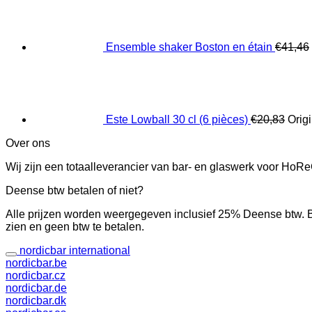
Ensemble shaker Boston en étain
€
41,46
Este Lowball 30 cl (6 pièces)
€
20,83
Origi
Over ons
Wij zijn een totaalleverancier van bar- en glaswerk voor Ho
Deense btw betalen of niet?
Alle prijzen worden weergegeven inclusief 25% Deense btw. B
zien en geen btw te betalen.
nordicbar international
nordicbar.be
nordicbar.cz
nordicbar.de
nordicbar.dk