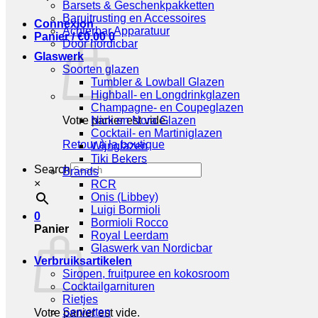
Barsets & Geschenkpakketten
Baruitrusting en Accessoires
Connexion
Achterbar Apparatuur
Panier /
€
0,00
0
Door nordicbar
Glaswerk
Soorten glazen
Tumbler & Lowball Glazen
Highball- en Longdrinkglazen
Champagne- en Coupeglazen
Votre panier est vide.
Nick en Nora Glazen
Cocktail- en Martiniglazen
Retour à la boutique
Wijnglazen
Tiki Bekers
Search
Brands
×
RCR
Onis (Libbey)
Luigi Bormioli
0
Bormioli Rocco
Panier
Royal Leerdam
Glaswerk van Nordicbar
Verbruiksartikelen
Siropen, fruitpuree en kokosroom
Cocktailgarnituren
Rietjes
Servetten
Votre panier est vide.