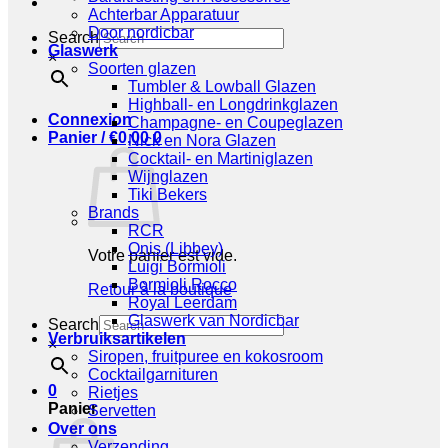
Achterbar Apparatuur
Door nordicbar
Search
Glaswerk
×
Soorten glazen
Tumbler & Lowball Glazen
Highball- en Longdrinkglazen
Connexion
Champagne- en Coupeglazen
Panier /
€
0,00
0
Nick en Nora Glazen
Cocktail- en Martiniglazen
Wijnglazen
Tiki Bekers
Brands
RCR
Onis (Libbey)
Votre panier est vide.
Luigi Bormioli
Bormioli Rocco
Retour à la boutique
Royal Leerdam
Glaswerk van Nordicbar
Search
Verbruiksartikelen
×
Siropen, fruitpuree en kokosroom
Cocktailgarnituren
0
Rietjes
Panier
Servetten
Over ons
Verzending