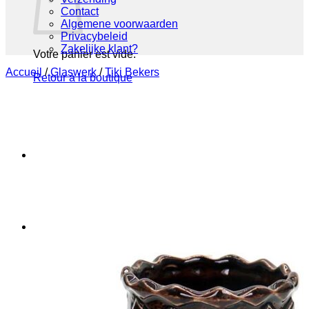
Contact
Algemene voorwaarden
Privacybeleid
Zakelijke klant?
Votre panier est vide.
Accueil
/
Glaswerk
/
Tiki Bekers
Retour à la boutique