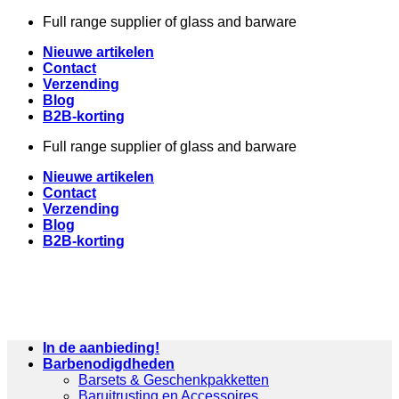
Skip
Full range supplier of glass and barware
to
Nieuwe artikelen
content
Contact
Verzending
Blog
B2B-korting
Full range supplier of glass and barware
Nieuwe artikelen
Contact
Verzending
Blog
B2B-korting
In de aanbieding!
Barbenodigdheden
Barsets & Geschenkpakketten
Baruitrusting en Accessoires