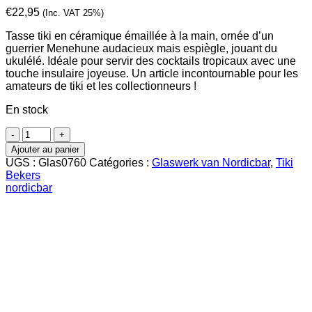
€
22,95
(Inc. VAT 25%)
Tasse tiki en céramique émaillée à la main, ornée d’un
guerrier Menehune audacieux mais espiègle, jouant du
ukulélé. Idéale pour servir des cocktails tropicaux avec une
touche insulaire joyeuse. Un article incontournable pour les
amateurs de tiki et les collectionneurs !
En stock
quantité
de
Ajouter au panier
Verre
UGS :
Glas0760
Catégories :
Glaswerk van Nordicbar
,
Tiki
Tiki
Bekers
Menehune
nordicbar
30
cl