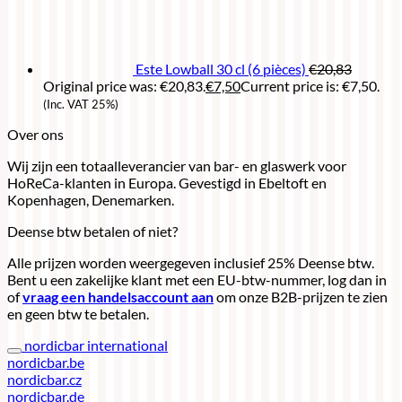
Este Lowball 30 cl (6 pièces)
€
20,83
Original price was: €20,83.
€
7,50
Current price is: €7,50.
(Inc. VAT 25%)
Over ons
Wij zijn een totaalleverancier van bar- en glaswerk voor
HoReCa-klanten in Europa. Gevestigd in Ebeltoft en
Kopenhagen, Denemarken.
Deense btw betalen of niet?
Alle prijzen worden weergegeven inclusief 25% Deense btw.
Bent u een zakelijke klant met een EU-btw-nummer, log dan in
of
vraag een handelsaccount aan
om onze B2B-prijzen te zien
en geen btw te betalen.
nordicbar international
nordicbar.be
nordicbar.cz
nordicbar.de