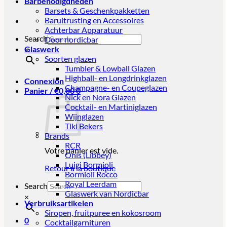
Barbenodigdheden
Barsets & Geschenkpakketten
Baruitrusting en Accessoires
Achterbar Apparatuur
Search
Door nordicbar
Glaswerk
×
Soorten glazen
Tumbler & Lowball Glazen
Highball- en Longdrinkglazen
Connexion
Champagne- en Coupeglazen
Panier /
€
0,00
0
Nick en Nora Glazen
Cocktail- en Martiniglazen
Wijnglazen
Tiki Bekers
Brands
RCR
Votre panier est vide.
Onis (Libbey)
Luigi Bormioli
Retour à la boutique
Bormioli Rocco
Royal Leerdam
Search
Glaswerk van Nordicbar
×
Verbruiksartikelen
Siropen, fruitpuree en kokosroom
0
Cocktailgarnituren