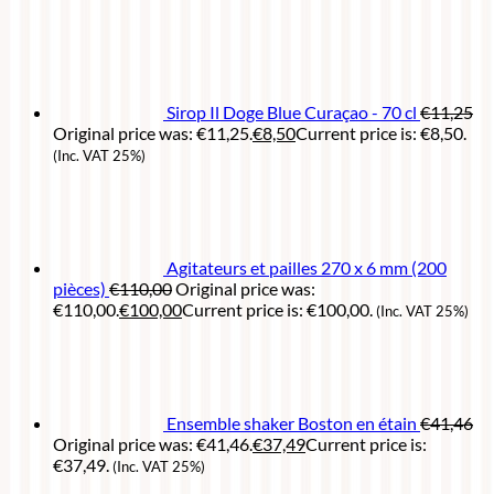
Sirop Il Doge Blue Curaçao - 70 cl
€
11,25
Original price was: €11,25.
€
8,50
Current price is: €8,50.
(Inc. VAT 25%)
Agitateurs et pailles 270 x 6 mm (200
pièces)
€
110,00
Original price was:
€110,00.
€
100,00
Current price is: €100,00.
(Inc. VAT 25%)
Ensemble shaker Boston en étain
€
41,46
Original price was: €41,46.
€
37,49
Current price is:
€37,49.
(Inc. VAT 25%)