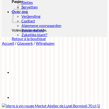
Panier
Rietjes
Servetten
Over ons
Verzending
Contact
Algemene voorwaarden
Votre panier est vide.
Privacybeleid
Zakelijke klant?
Retour à la boutique
Accueil
/
Glaswerk
/
Wijnglazen