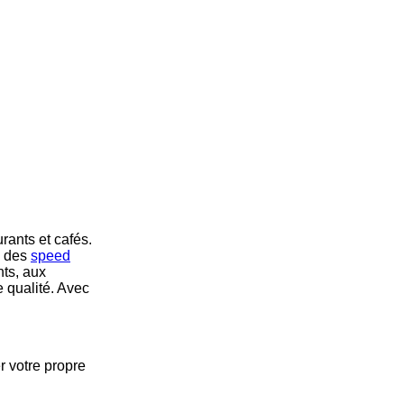
ants et cafés.
, des
speed
nts, aux
e qualité. Avec
r votre propre